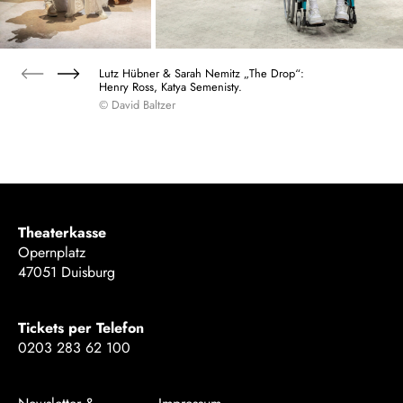
Lutz Hübner & Sarah Nemitz „The Drop“:
Henry Ross, Katya Semenisty.
© David Baltzer
Theaterkasse
Opernplatz
47051 Duisburg
Tickets per Telefon
0203 283 62 100