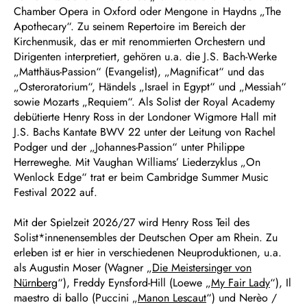
Chamber Opera in Oxford oder Mengone in Haydns „The
Apothecary“. Zu seinem Repertoire im Bereich der
Kirchenmusik, das er mit renommierten Orchestern und
Dirigenten interpretiert, gehören u.a. die J.S. Bach-Werke
„Matthäus-Passion“ (Evangelist), „Magnificat“ und das
„Osteroratorium“, Händels „Israel in Egypt“ und „Messiah“
sowie Mozarts „Requiem“. Als Solist der Royal Academy
debütierte Henry Ross in der Londoner Wigmore Hall mit
J.S. Bachs Kantate BWV 22 unter der Leitung von Rachel
Podger und der „Johannes-Passion“ unter Philippe
Herreweghe. Mit Vaughan Williams’ Liederzyklus „On
Wenlock Edge“ trat er beim Cambridge Summer Music
Festival 2022 auf.
Mit der Spielzeit 2026/27 wird Henry Ross Teil des
Solist*innenensembles der Deutschen Oper am Rhein. Zu
erleben ist er hier in verschiedenen Neuproduktionen, u.a.
als Augustin Moser (Wagner „
Die Meistersinger von
Nürnberg
“), Freddy Eynsford-Hill (Loewe „
My Fair Lady
“), Il
maestro di ballo (Puccini „
Manon Lescaut
“) und Nerèo /