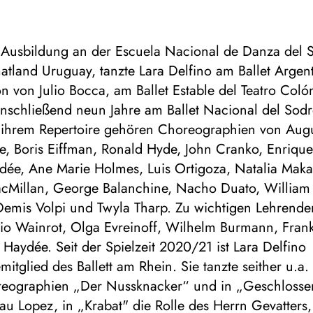
 Ausbildung an der Escuela Nacional de Danza del S
tland Uruguay, tanzte Lara Delfino am Ballet Argen
on von Julio Bocca, am Ballet Estable del Teatro Col
nschließend neun Jahre am Ballet Nacional del Sodr
 ihrem Repertoire gehören Choreographien von Aug
e, Boris Eiffman, Ronald Hyde, John Cranko, Enrique
dée, Ane Marie Holmes, Luis Ortigoza, Natalia Maka
cMillan, George Balanchine, Nacho Duato, William 
, Demis Volpi und Twyla Tharp. Zu wichtigen Lehrend
cio Wainrot, Olga Evreinoff, Wilhelm Burmann, Fran
Haydée. Seit der Spielzeit 2020/21 ist Lara Delfino
tglied des Ballett am Rhein. Sie tanzte seither u.a.
reographien „Der Nussknacker“ und in „Geschlosse
rau Lopez, in „Krabat" die Rolle des Herrn Gevatters