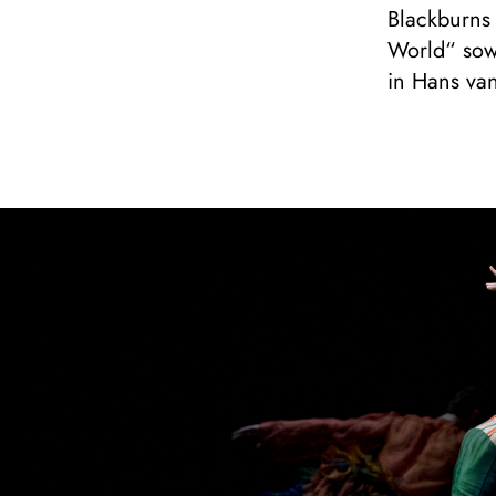
Blackburns
World“ sow
in Hans va