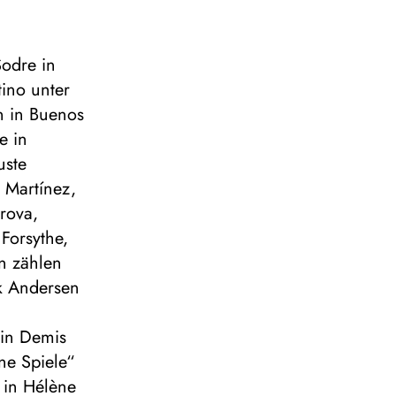
odre in
tino unter
ón in Buenos
e in
uste
 Martínez,
rova,
Forsythe,
en zählen
k Andersen
 in Demis
ne Spiele“
, in Hélène