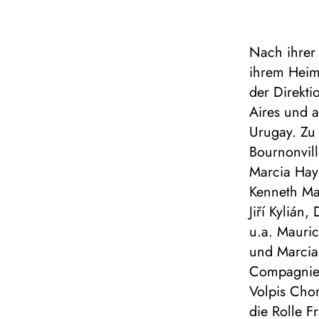
Nach ihrer
ihrem Heima
der Direkti
Aires und a
Urugay. Zu
Bournonvill
Marcia Hay
Kenneth Ma
Jiří Kylián
u.a. Mauri
und Marcia 
Compagniemi
Volpis Cho
die Rolle F