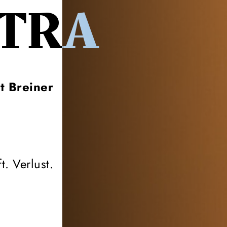
ATRA
t Breiner
. Verlust.