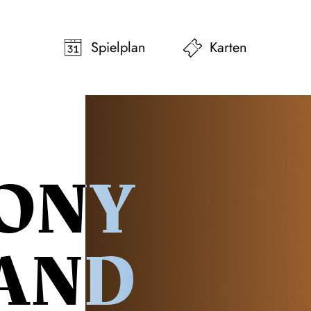
pringen
Zum Footer springen
Spielplan
Karten
ONY
AND