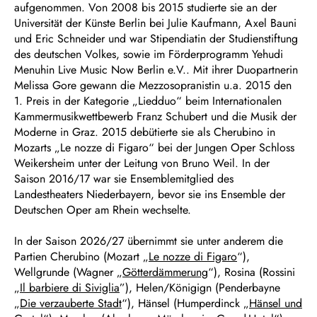
aufgenommen. Von 2008 bis 2015 studierte sie an der
Universität der Künste Berlin bei Julie Kaufmann, Axel Bauni
und Eric Schneider und war Stipendiatin der Studienstiftung
des deutschen Volkes, sowie im Förderprogramm Yehudi
Menuhin Live Music Now Berlin e.V.. Mit ihrer Duopartnerin
Melissa Gore gewann die Mezzosopranistin u.a. 2015 den
1. Preis in der Kategorie „Liedduo“ beim Internationalen
Kammermusikwettbewerb Franz Schubert und die Musik der
Moderne in Graz. 2015 debütierte sie als Cherubino in
Mozarts „Le nozze di Figaro“ bei der Jungen Oper Schloss
Weikersheim unter der Leitung von Bruno Weil. In der
Saison 2016/17 war sie Ensemblemitglied des
Landestheaters Niederbayern, bevor sie ins Ensemble der
Deutschen Oper am Rhein wechselte.
In der Saison 2026/27 übernimmt sie unter anderem die
Partien Cherubino (Mozart „
Le nozze di Figaro
“),
Wellgrunde (Wagner „
Götterdämmerung
“), Rosina (Rossini
„
Il barbiere di Siviglia
”), Helen/Königign (Penderbayne
„
Die verzauberte Stadt
“), Hänsel (Humperdinck „
Hänsel und