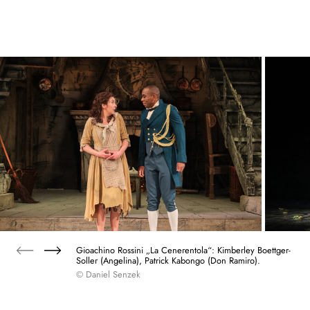
Gioachino Rossini „La Cenerentola“: Kimberley Boettger-
Soller (Angelina), Patrick Kabongo (Don Ramiro).
© Daniel Senzek