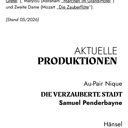
Gretel
“), Marylou (Abraham „
Märchen im Grand-Hotel
“)
und Zweite Dame (Mozart „
Die Zauberflöte
“).
(Stand 05/2026)
AKTUELLE
PRODUKTIONEN
Au-Pair Nique
DIE VERZAUBERTE STADT
Samuel Penderbayne
Hänsel