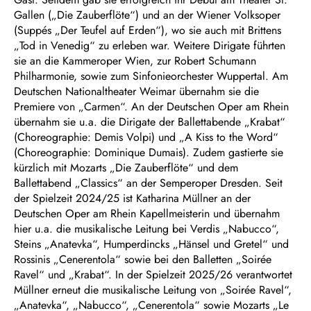
Gallen („Die Zauberflöte“) und an der Wiener Volksoper
(Suppés „Der Teufel auf Erden“), wo sie auch mit Brittens
„Tod in Venedig“ zu erleben war. Weitere Dirigate führten
sie an die Kammeroper Wien, zur Robert Schumann
Philharmonie, sowie zum Sinfonieorchester Wuppertal. Am
Deutschen Nationaltheater Weimar übernahm sie die
Premiere von „Carmen“. An der Deutschen Oper am Rhein
übernahm sie u.a. die Dirigate der Ballettabende „Krabat“
(Choreographie: Demis Volpi) und „A Kiss to the Word“
(Choreographie: Dominique Dumais). Zudem gastierte sie
kürzlich mit Mozarts „Die Zauberflöte“ und dem
Ballettabend „Classics“ an der Semperoper Dresden. Seit
der Spielzeit 2024/25 ist Katharina Müllner an der
Deutschen Oper am Rhein Kapellmeisterin und übernahm
hier u.a. die musikalische Leitung bei Verdis „Nabucco“,
Steins „Anatevka“, Humperdincks „Hänsel und Gretel“ und
Rossinis „Cenerentola“ sowie bei den Balletten „Soirée
Ravel“ und „Krabat“. In der Spielzeit 2025/26 verantwortet
Müllner erneut die musikalische Leitung von „Soirée Ravel“,
„Anatevka“, „Nabucco“, „Cenerentola“ sowie Mozarts „Le