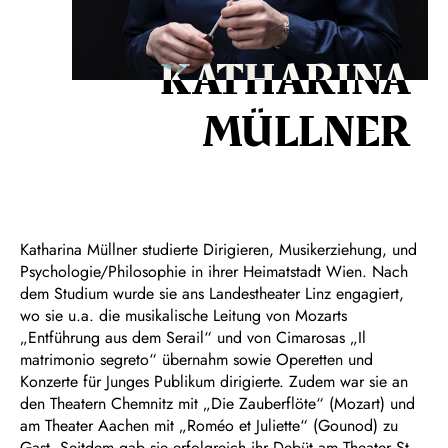
KATHARINA
MÜLLNER
Katharina Müllner studierte Dirigieren, Musikerziehung, und
Psychologie/Philosophie in ihrer Heimatstadt Wien. Nach
dem Studium wurde sie ans Landestheater Linz engagiert,
wo sie u.a. die musikalische Leitung von Mozarts
„Entführung aus dem Serail“ und von Cimarosas „Il
matrimonio segreto“ übernahm sowie Operetten und
Konzerte für Junges Publikum dirigierte. Zudem war sie an
den Theatern Chemnitz mit „Die Zauberflöte“ (Mozart) und
am Theater Aachen mit „Roméo et Juliette“ (Gounod) zu
Gast. Seitdem gab sie erfolgreich ihr Debüt am Theater St.