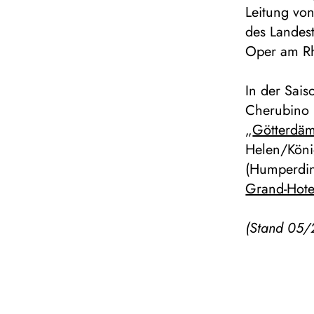
Leitung vo
des Landes
Oper am Rh
In der Sai
Cherubino 
„
Götterdä
Helen/Köni
(Humperdi
Grand-Hote
(Stand 05/