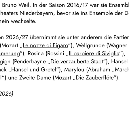
n Bruno Weil. In der Saison 2016/17 war sie Ensembl
theaters Niederbayern, bevor sie ins Ensemble der 
ein wechselte.
son 2026/27 übernimmt sie unter anderem die Partie
(Mozart „
Le nozze di Figaro
“), Wellgrunde (Wagner
mmerung
“), Rosina (Rossini „
Il barbiere di Siviglia
”),
gign (Penderbayne „
Die verzauberte Stadt
“), Hänsel
nck „
Hänsel und Gretel
“), Marylou (Abraham „
Märc
l
“) und Zweite Dame (Mozart „
Die Zauberflöte
“).
2026)