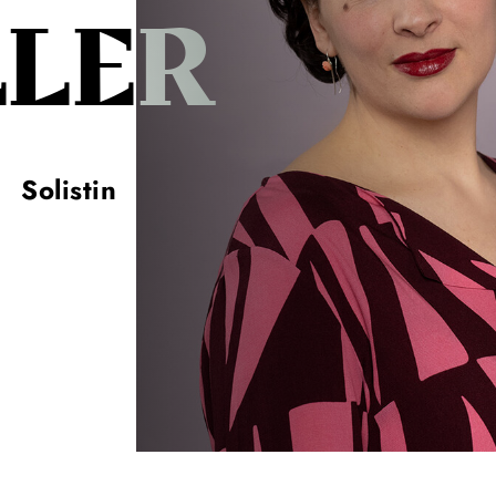
LLER
Solistin