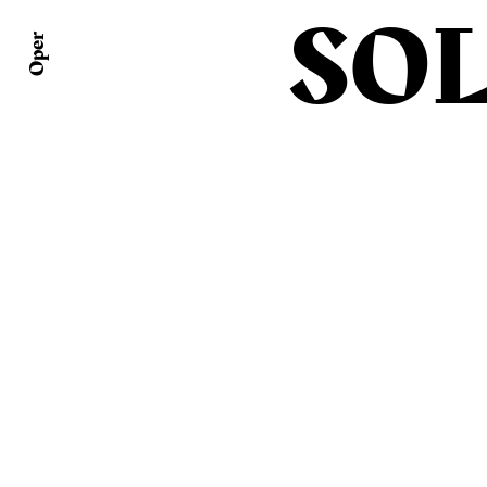
SO
Oper