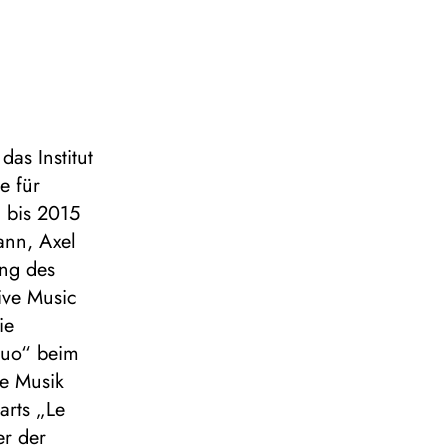
das Institut
e für
 bis 2015
mann, Axel
ung des
ive Music
ie
dduo“ beim
e Musik
arts „Le
er der