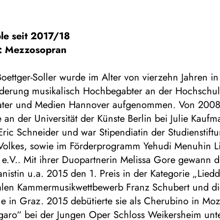
le seit 2017/18
: Mezzosopran
oettger-Soller wurde im Alter von vierzehn Jahren in 
rderung musikalisch Hochbegabter an der Hochschul
ater und Medien Hannover aufgenommen. Von 2008
ie an der Universität der Künste Berlin bei Julie Kauf
ric Schneider und war Stipendiatin der Studienstift
Volkes, sowie im Förderprogramm Yehudi Menuhin L
 e.V.. Mit ihrer Duopartnerin Melissa Gore gewann d
istin u.a. 2015 den 1. Preis in der Kategorie „Lie
nalen Kammermusikwettbewerb Franz Schubert und di
 in Graz. 2015 debütierte sie als Cherubino in Moz
igaro“ bei der Jungen Oper Schloss Weikersheim unt