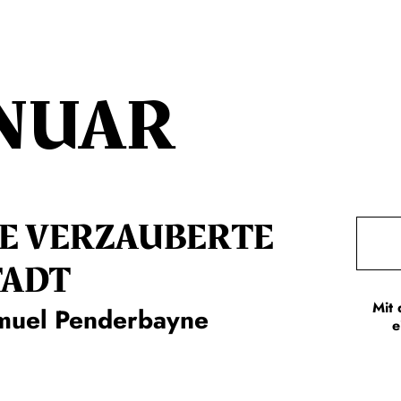
NUAR
IE VERZAUBERTE
TADT
Mit 
muel Penderbayne
e