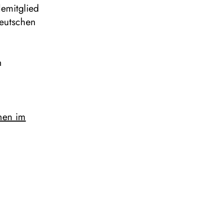
emitglied
Deutschen
n
hen im