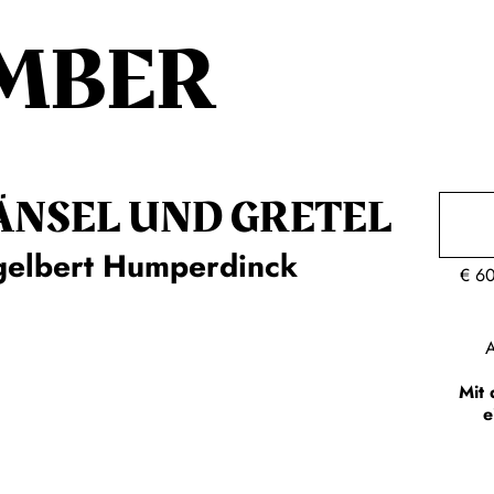
MBER
ÄNSEL UND GRETEL
gelbert Humperdinck
€
6
A
Mit 
e