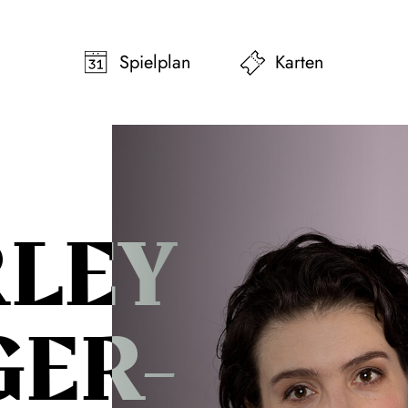
pringen
Zum Footer springen
Spielplan
Karten
RLEY
GER-