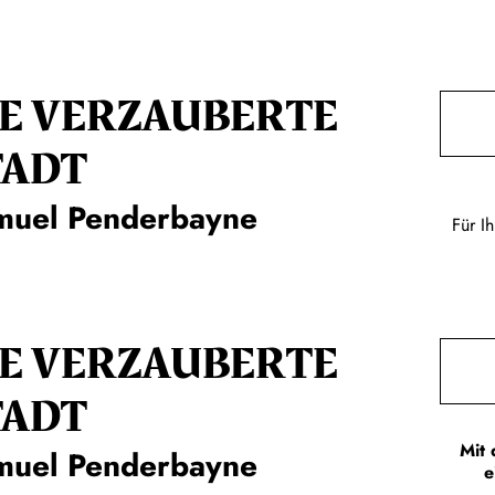
IE VERZAUBERTE
TADT
muel Penderbayne
Für I
IE VERZAUBERTE
TADT
Mit 
muel Penderbayne
e