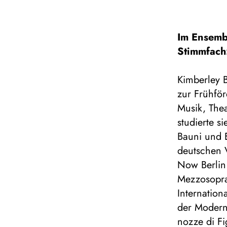
Im Ensemb
Stimmfach
Kimberley B
zur Frühfö
Musik, The
studierte s
Bauni und E
deutschen 
Now Berlin
Mezzosopran
Internatio
der Moderne
nozze di F