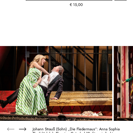
€
15,00
Johann Strauß (Sohn) „Die Fledermaus“: Anna Sophia