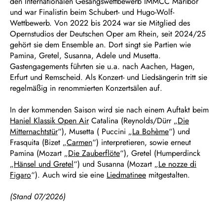
den Internationalen Gesangswettbewerb IMMCC Maribor
und war Finalistin beim Schubert- und Hugo-Wolf-
Wettbewerb. Von 2022 bis 2024 war sie Mitglied des
Opernstudios der Deutschen Oper am Rhein, seit 2024/25
gehört sie dem Ensemble an. Dort singt sie Partien wie
Pamina, Gretel, Susanna, Adele und Musetta.
Gastengagements führten sie u.a. nach Aachen, Hagen,
Erfurt und Remscheid. Als Konzert- und Liedsängerin tritt sie
regelmäßig in renommierten Konzertsälen auf.
In der kommenden Saison wird sie nach einem Auftakt beim
Haniel Klassik Open Air
Catalina (Reynolds/Dürr „
Die
Mitternachtstür
“), Musetta ( Puccini „
La Bohème
“) und
Frasquita (Bizet „
Carmen
“) interpretieren, sowie erneut
Pamina (Mozart „
Die Zauberflöte
“), Gretel (Humperdinck
„
Hänsel und Gretel
“) und Susanna (Mozart „
Le nozze di
Figaro
“). Auch wird sie eine
Liedmatinee
mitgestalten.
(Stand 07/2026)