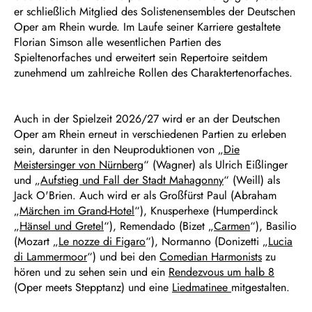
er schließlich Mitglied des Solistenensembles der Deutschen
Oper am Rhein wurde. Im Laufe seiner Karriere gestaltete
Florian Simson alle wesentlichen Partien des
Spieltenorfaches und erweitert sein Repertoire seitdem
zunehmend um zahlreiche Rollen des Charaktertenorfaches.
Auch in der Spielzeit 2026/27 wird er an der Deutschen
Oper am Rhein erneut in verschiedenen Partien zu erleben
sein, darunter in den Neuproduktionen von „
Die
Meistersinger von Nürnberg
“ (Wagner) als Ulrich Eißlinger
und „
Aufstieg und Fall der Stadt Mahagonny
“ (Weill) als
Jack O'Brien. Auch wird er als Großfürst Paul (Abraham
„
Märchen im Grand-Hotel
“), Knusperhexe (Humperdinck
„
Hänsel und Gretel
“), Remendado (Bizet „
Carmen
“), Basilio
(Mozart „
Le nozze di Figaro
“), Normanno (Donizetti „
Lucia
di Lammermoor
“) und bei den
Comedian Harmonists
zu
hören und zu sehen sein und ein
Rendezvous um halb 8
(Oper meets Stepptanz) und eine
Liedmatinee
mitgestalten.