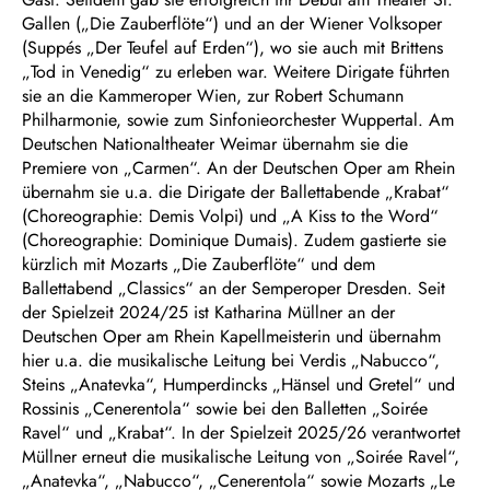
Gallen („Die Zauberflöte“) und an der Wiener Volksoper
(Suppés „Der Teufel auf Erden“), wo sie auch mit Brittens
„Tod in Venedig“ zu erleben war. Weitere Dirigate führten
sie an die Kammeroper Wien, zur Robert Schumann
Philharmonie, sowie zum Sinfonieorchester Wuppertal. Am
Deutschen Nationaltheater Weimar übernahm sie die
Premiere von „Carmen“. An der Deutschen Oper am Rhein
übernahm sie u.a. die Dirigate der Ballettabende „Krabat“
(Choreographie: Demis Volpi) und „A Kiss to the Word“
(Choreographie: Dominique Dumais). Zudem gastierte sie
kürzlich mit Mozarts „Die Zauberflöte“ und dem
Ballettabend „Classics“ an der Semperoper Dresden. Seit
der Spielzeit 2024/25 ist Katharina Müllner an der
Deutschen Oper am Rhein Kapellmeisterin und übernahm
hier u.a. die musikalische Leitung bei Verdis „Nabucco“,
Steins „Anatevka“, Humperdincks „Hänsel und Gretel“ und
Rossinis „Cenerentola“ sowie bei den Balletten „Soirée
Ravel“ und „Krabat“. In der Spielzeit 2025/26 verantwortet
Müllner erneut die musikalische Leitung von „Soirée Ravel“,
„Anatevka“, „Nabucco“, „Cenerentola“ sowie Mozarts „Le