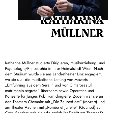
KATHARINA
MÜLLNER
Katharina Müllner studierte Dirigieren, Musikerziehung, und
Psychologie/Philosophie in ihrer Heimatstadt Wien. Nach
dem Studium wurde sie ans Landestheater Linz engagiert,
wo sie u.a. die musikalische Leitung von Mozarts
„Entführung aus dem Serail“ und von Cimarosas „Il
matrimonio segreto“ übernahm sowie Operetten und
Konzerte für Junges Publikum dirigierte. Zudem war sie an
den Theatern Chemnitz mit „Die Zauberflöte“ (Mozart) und
am Theater Aachen mit „Roméo et Juliette“ (Gounod) zu
Gast. Seitdem gab sie erfolgreich ihr Debüt am Theater St.