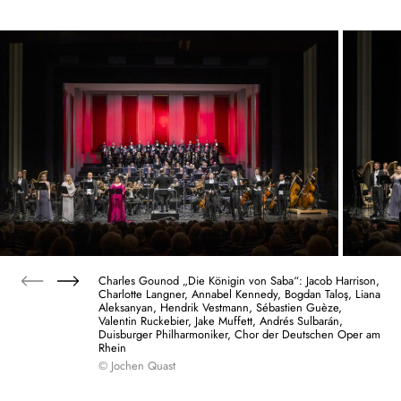
Charles Gounod „Die Königin von Saba“: Jacob Harrison,
Charlotte Langner, Annabel Kennedy, Bogdan Taloş, Liana
Aleksanyan, Hendrik Vestmann, Sébastien Guèze,
Valentin Ruckebier, Jake Muffett, Andrés Sulbarán,
Duisburger Philharmoniker, Chor der Deutschen Oper am
Rhein
© Jochen Quast