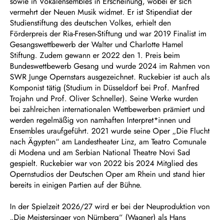
sowie in Vokalensembles in Erscheinung, wobei er sich
vermehrt der Neuen Musik widmet. Er ist Stipendiat der
Studienstiftung des deutschen Volkes, erhielt den
Förderpreis der Ria-Fresen-Stiftung und war 2019 Finalist im
Gesangswettbewerb der Walter und Charlotte Hamel
Stiftung. Zudem gewann er 2022 den 1. Preis beim
Bundeswettbewerb Gesang und wurde 2024 im Rahmen von
SWR Junge Opernstars ausgezeichnet. Ruckebier ist auch als
Komponist tätig (Studium in Düsseldorf bei Prof. Manfred
Trojahn und Prof. Oliver Schneller). Seine Werke wurden
bei zahlreichen internationalen Wettbewerben prämiert und
werden regelmäßig von namhaften Interpret*innen und
Ensembles uraufgeführt. 2021 wurde seine Oper „Die Flucht
nach Ägypten“ am Landestheater Linz, am Teatro Comunale
di Modena und am Serbian National Theatre Novi Sad
gespielt. Ruckebier war von 2022 bis 2024 Mitglied des
Opernstudios der Deutschen Oper am Rhein und stand hier
bereits in einigen Partien auf der Bühne.
In der Spielzeit 2026/27 wird er bei der Neuproduktion von
„
Die Meistersinger von Nürnberg
“ (Wagner) als Hans