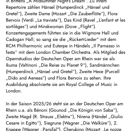
in Brittens „A Midsummer Night’s Dream“. Zu ihrem
Repertoire zählen Hänsel (Humperdinck „Hänsel und
Gretel“), Zweite Dame (Mozart „Die Zauberflöte“), Flora
Bervoix (Verdi „La traviata“), Das Kind (Ravel „L’enfant et les
sortilèges“) und Minskwoman (Dove „Flight“).
Konzertengagements führten sie in die Wigmore Hall und
Cadogan Hall; so sang sie die „Rückert-Lieder“ mit dem
RCM Philharmonic und Euterpe in Händels „Il Parnasso in
festa“ mit dem London Chamber Orchestra. Als Mitglied des
Opernstudios der Deutschen Oper am Rhein war sie als
Ikuma (Valtinoni „Die Reise zu Planet 9“), Sandmännchen
(Humperdinck „Hänsel und Gretel“), Zweite Hexe (Purcell
„Dido and Aeneas“) und Flora Bervoix zu sehen. Ihre
Ausbildung absolvierte sie am Royal College of Music in
London.
In der Saison 2025/26 steht sie an der Deutschen Oper am
Rhein u.a. als Bénoni (Gounod „Die Königin von Saba“),
Zweite Magd (R. Strauss „Elektra“), Nirena (Händel „Giulio
Cesare in Egitto“), Siegrune (Wagner „Die Walküre“), 2.
Knappe (Wagner „
Parsifal
"), Cherubino (Mozart „Le nozze