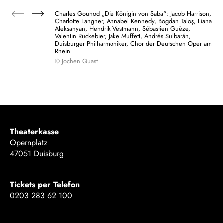
Charles Gounod „Die Königin von Saba“: Jacob Harrison,
Charlotte Langner, Annabel Kennedy, Bogdan Taloş, Liana
Aleksanyan, Hendrik Vestmann, Sébastien Guèze,
Valentin Ruckebier, Jake Muffett, Andrés Sulbarán,
Duisburger Philharmoniker, Chor der Deutschen Oper am
Rhein
© Jochen Quast
Theaterkasse
Opernplatz
47051 Duisburg
Tickets per Telefon
0203 283 62 100