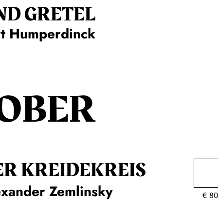
ND GRETEL
rt Humperdinck
OBER
ER KREIDE­KREIS
exander Zemlinsky
€
80