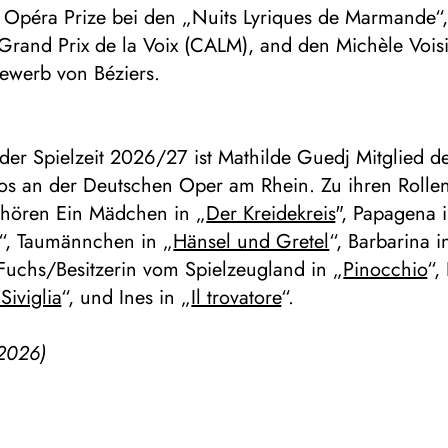
 Opéra Prize bei den „Nuits Lyriques de Marmande“,
Grand Prix de la Voix (CALM), and den Michèle Voisi
ewerb von Béziers.
der Spielzeit 2026/27 ist Mathilde Guedj Mitglied d
os an der Deutschen Oper am Rhein. Zu ihren Rollen
gehören Ein Mädchen in „
Der Kreidekreis
", Papagena 
“, Taumännchen in „
Hänsel und Gretel
“, Barbarina i
 Fuchs/Besitzerin vom Spielzeugland in „
Pinocchio
“,
Siviglia
“, und Ines in „
Il trovatore
“.
2026)