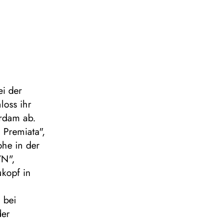
i der
loss ihr
rdam ab.
 Premiata",
phe in der
WN",
ukopf in
 bei
der