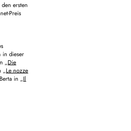
 den ersten
net-Preis
es
 in dieser
in „
Die
n „
Le nozze
 Berta in „
Il