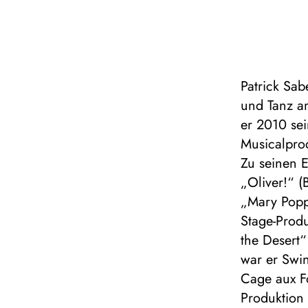
Patrick Sab
und Tanz am
er 2010 sei
Musicalpro
Zu seinen 
„Oliver!“ (
„Mary Popp
Stage-Produ
the Desert
war er Swin
Cage aux Fo
Produktion 