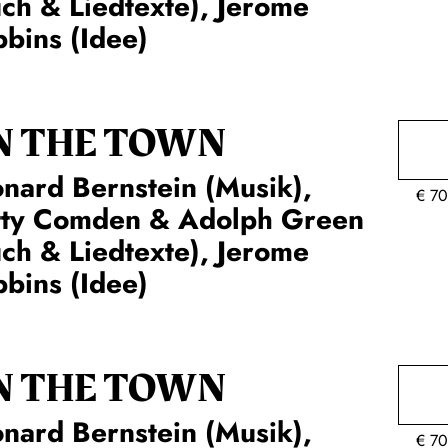
ch & Liedtexte), Jerome
bins (Idee)
N THE TOWN
nard Bernstein (Musik),
€
70
tty Comden & Adolph Green
ch & Liedtexte), Jerome
bins (Idee)
N THE TOWN
nard Bernstein (Musik),
€
70