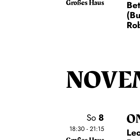
Großes Haus
Be
(Bu
Rob
NOVE
O
So
8
18:30 - 21:15
Leo