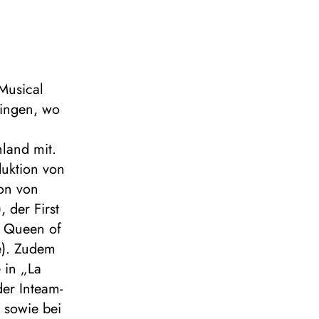
Musical
ningen, wo
land mit.
duktion von
ion von
 der First
, Queen of
e). Zudem
 in „La
der Inteam-
t sowie bei