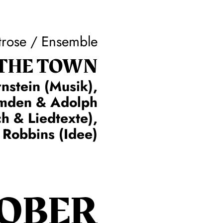
trose / Ensemble
 THE TOWN
nstein (Musik),
omden & Adolph
h & Liedtexte),
 Robbins (Idee)
OBER