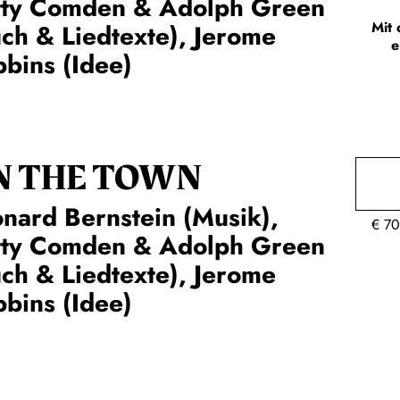
tty Comden & Adolph Green
Mit 
ch & Liedtexte), Jerome
e
bins (Idee)
N THE TOWN
nard Bernstein (Musik),
€
70
tty Comden & Adolph Green
ch & Liedtexte), Jerome
bins (Idee)