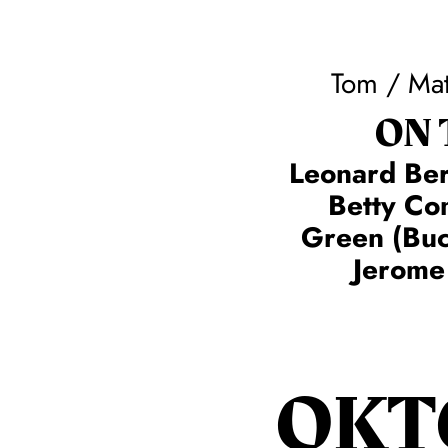
Tom / Ma
ON
Leonard Ber
Betty C
Green (Buc
Jerome
OKT