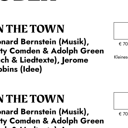
N THE TOWN
nard Bernstein (Musik),
€
70
tty Comden & Adolph Green
Kleine
ch & Liedtexte), Jerome
bins (Idee)
N THE TOWN
nard Bernstein (Musik),
€
70
tty Comden & Adolph Green