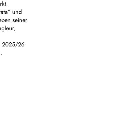
rkt.
tata“ und
Neben seiner
ngleur,
on 2025/26
n.