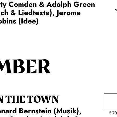
tty Comden & Adolph Green
ch & Liedtexte), Jerome
bins (Idee)
MBER
N THE TOWN
nard Bernstein (Musik),
€
70