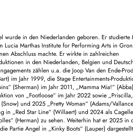
el wurde in den Niederlanden geboren. Er studierte 
 Lucia Marthas Institute for Performing Arts in Gro
nen Abschluss machte. Er wirkte in zahlreichen
duktionen in den Niederlanden, Belgien und Deutsch
Engagements zählen u.a. die Joop Van den Ende-Pro
Bart) im Jahr 1999, die Stage Entertainments-Produkt
ins“ (Sherman) im Jahr 2011, „Mamma Mia!“ (Abba),
ktion von „Footloose“ im Jahr 2022 sowie „Priscilla
“ (Snow) und 2025 „Pretty Woman“ (Adams/Vallanc
g in „Red Star Line“ (Willaert) und 2024 als Cagelle
lles“ (Herman) zu sehen. Weiterhin hat er 2025 in 
die Partie Angel in „Kinky Boots“ (Lauper) dargestell