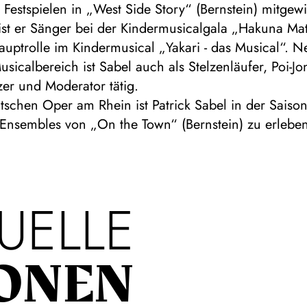
 Festspielen in „West Side Story“ (Bernstein) mitgewi
st er Sänger bei der Kindermusicalgala „Hakuna Ma
Hauptrolle im Kindermusical „Yakari - das Musical“. 
usicalbereich ist Sabel auch als Stelzenläufer, Poi-Jo
zer und Moderator tätig.
tschen Oper am Rhein ist Patrick Sabel in der Sais
s Ensembles von „On the Town“ (Bernstein) zu erlebe
UELLE
ONEN