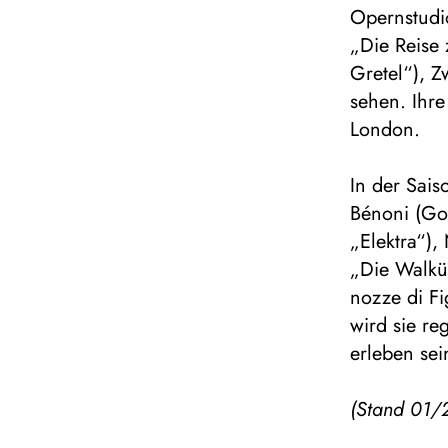
Opernstudi
„Die Reise
Gretel“), Z
sehen. Ihre
London.
In der Sai
Bénoni (Go
„Elektra“),
„Die Walkü
nozze di F
wird sie re
erleben sei
(Stand 01/