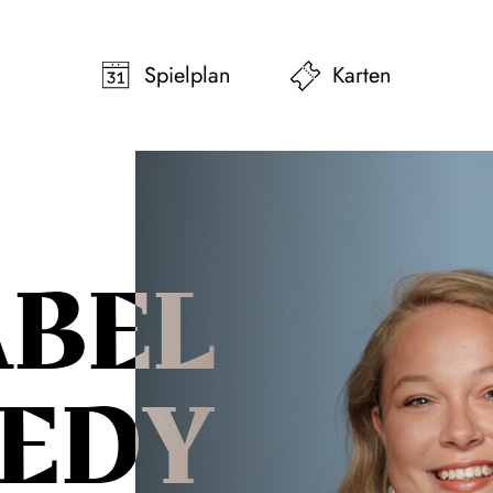
pringen
Zum Footer springen
Spielplan
Karten
BEL
EDY