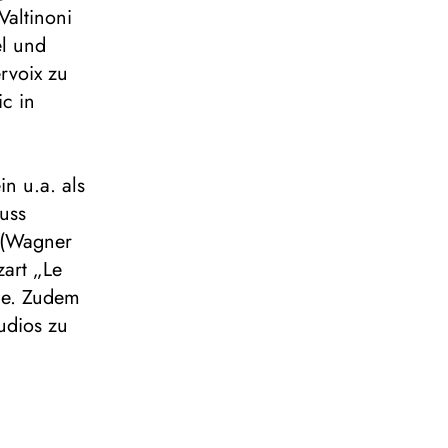
Valtinoni
l und
rvoix zu
ic in
n u.a. als
uss
e (Wagner
art „Le
ne. Zudem
udios zu