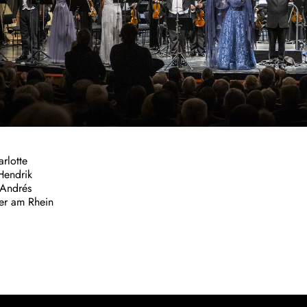
rlotte
Hendrik
 Andrés
er am Rhein