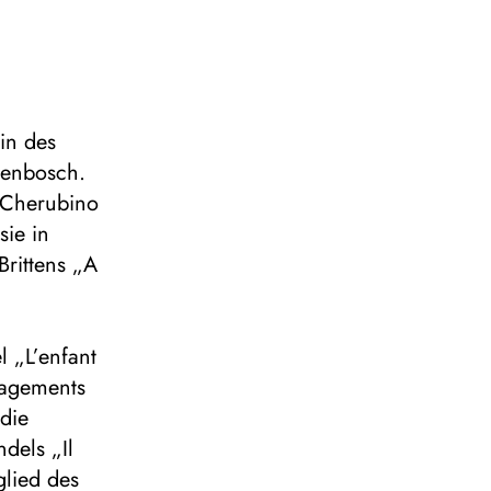
in des
genbosch.
 Cherubino
sie in
Brittens „A
e
l „L’enfant
gagements
die
dels „Il
glied des