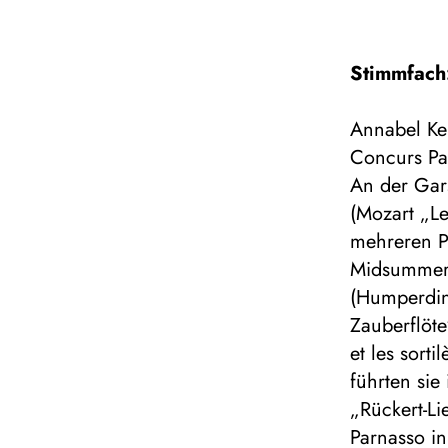
Stimmfach
Annabel Ken
Concurs Pal
An der Gar
(Mozart „Le
mehreren Pr
Midsummer 
(Humperdin
Zauberflöte
et les sor
führten sie
„Rückert-L
Parnasso i