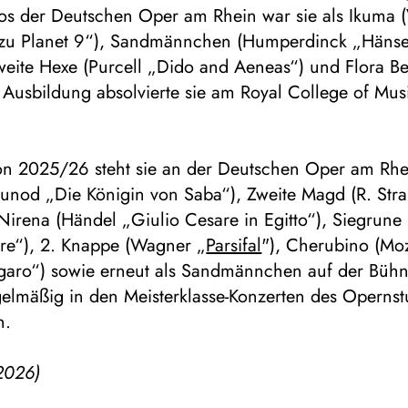
os der Deutschen Oper am Rhein war sie als Ikuma (
 zu Planet 9“), Sandmännchen (Humperdinck „Hänse
weite Hexe (Purcell „Dido and Aeneas“) und Flora Be
 Ausbildung absolvierte sie am Royal College of Mus
son 2025/26 steht sie an der Deutschen Oper am Rhei
unod „Die Königin von Saba“), Zweite Magd (R. Stra
 Nirena (Händel „Giulio Cesare in Egitto“), Siegrun
re“), 2. Knappe (Wagner „
Parsifal
"), Cherubino (Moz
igaro“) sowie erneut als Sandmännchen auf der Büh
gelmäßig in den Meisterklasse-Konzerten des Opernst
n.
2026)