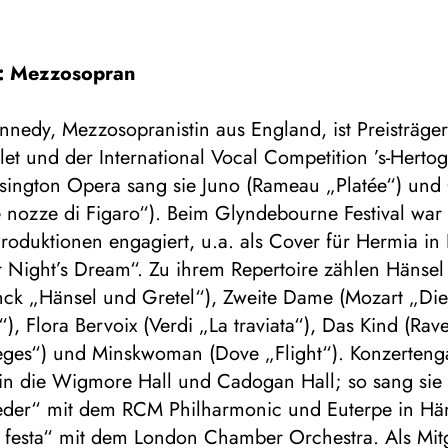
: Mezzosopran
nedy, Mezzosopranistin aus England, ist Preisträger
et und der International Vocal Competition ’s-Herto
sington Opera sang sie Juno (Rameau „Platée“) und
 nozze di Figaro“). Beim Glyndebourne Festival war 
oduktionen engagiert, u.a. als Cover für Hermia in 
Night’s Dream“. Zu ihrem Repertoire zählen Hänsel
ck „Hänsel und Gretel“), Zweite Dame (Mozart „Di
“), Flora Bervoix (Verdi „La traviata“), Das Kind (Rave
tilèges“) und Minskwoman (Dove „Flight“). Konzerten
 in die Wigmore Hall und Cadogan Hall; so sang sie 
ieder“ mit dem RCM Philharmonic und Euterpe in Hän
n festa“ mit dem London Chamber Orchestra. Als Mit