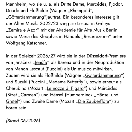
Mannheim, wo sie u. a. als Dritte Dame, Mercédès, Fjodor,
Driade und Floßhilde (Wagner „Rheingold“,
„Götterdämmerung“)auftrat. Ein besonderes Interesse gilt
der Alten Musik: 2022/23 sang sie Lesbia in Grétrys
„Zemira e Azor“ mit der Akademie für Alte Musik Berlin
sowie Maria des Kleophas in Händels „Resurrezione“ unter
Wolfgang Katschner.
In der Spielzeit 2026/27 wird sie in der Düsseldorf-Premiere
von Janáčeks „
Jenůfa
“ als Barena und in der Neuproduktion
von
Manon Lescaut
(Puccini) als Un musico mitwirken.
Zudem wird sie als Floßhilde (Wagner „
Götterdämmerung
“)
und Suzuki (Puccini „
Madama Butterfly
“), sowie erneut als
Cherubino (Mozart „
Le nozze di Figaro
“) und Mércèdes
(Bizet „
Carmen
“) und Hänsel (Humperdinck „
Hänsel und
Gretel
“) und Zweite Dame (Mozart „
Die Zauberflöte
“) zu
hören sein.
(Stand 06/2026)