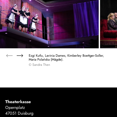
Ezgi Kutlu, Lavinia Dames, Kimberley Boettger-Soller,
Maria Polańska (Mägde).
© Sandra Then
Theaterkasse
Opernplatz
47051 Duisburg