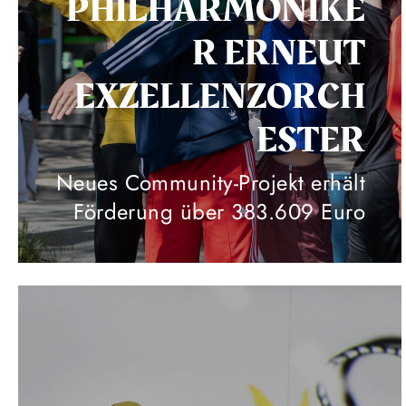
PHILHARMONIKE
R ERNEUT
EXZELLENZORCH
ESTER
Neues Community-Projekt erhält
Förderung über 383.609 Euro