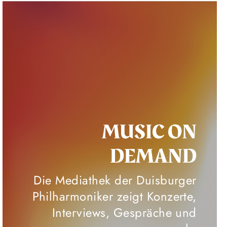
MUSIC ON
DEMAND
Die Mediathek der Duisburger
Philharmoniker zeigt Konzerte,
Interviews, Gespräche und