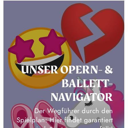
UNSER OPERN- &
BALLETT-
NAVIGATOR
Der Wegführer durch den
Spielplan: Hier findet garantiert