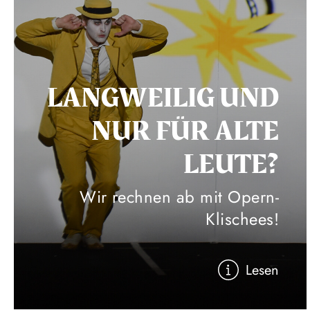
LANGWEILIG UND
NUR FÜR ALTE
LEUTE?
Wir rechnen ab mit Opern-
Klischees!
Lesen