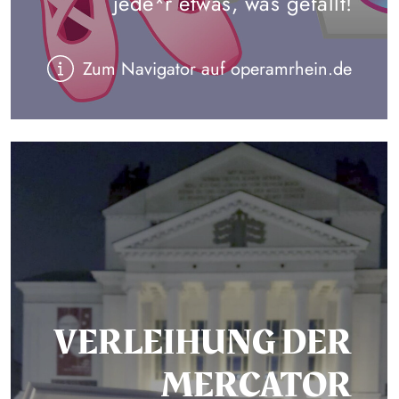
jede*r etwas, was gefällt!
Zum Navigator auf operamrhein.de
VERLEIHUNG DER
MERCATOR