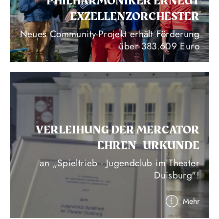
PHILHARMONIKER ERNEUT
EXZELLENZORCHESTER
Neues Community-Projekt erhält Förderung
über 383.609 Euro
VERLEIHUNG DER MERCATOR
EHREN- URKUNDE
an „Spieltrieb - Jugendclub im Theater
Duisburg"!
Mehr