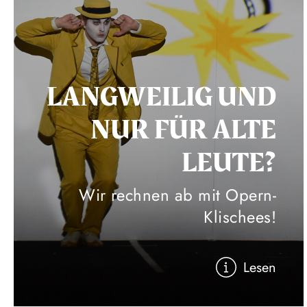
LANGWEILIG UND
NUR FÜR ALTE
LEUTE?
Wir rechnen ab mit Opern-
Klischees!
Lesen