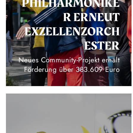
PHILHARMONIKE
R ERNEUT
EXZELLENZORCH
ESTER
Neues Community-Projekt erhält
Förderung über 383.609 Euro