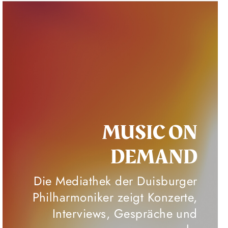
MUSIC ON
DEMAND
Die Mediathek der Duisburger
Philharmoniker zeigt Konzerte,
Interviews, Gespräche und