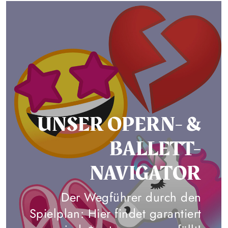
UNSER OPERN- &
BALLETT-
NAVIGATOR
Der Wegführer durch den
Spielplan: Hier findet garantiert