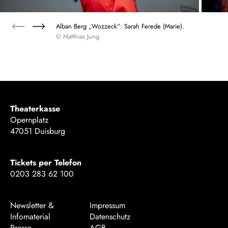
Alban Berg „Wozzeck“: Sarah Ferede (Marie).
© Matthias Jung
Theaterkasse
Opernplatz
47051 Duisburg
Tickets per Telefon
0203 283 62 100
Newsletter &
Impressum
Infomaterial
Datenschutz
Presse
AGB