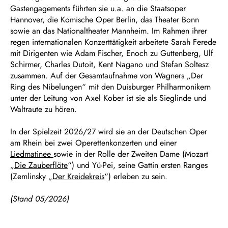
Gastengagements führten sie u.a. an die Staatsoper
Hannover, die Komische Oper Berlin, das Theater Bonn
sowie an das Nationaltheater Mannheim. Im Rahmen ihrer
regen internationalen Konzerttätigkeit arbeitete Sarah Ferede
mit Dirigenten wie Adam Fischer, Enoch zu Guttenberg, Ulf
Schirmer, Charles Dutoit, Kent Nagano und Stefan Soltesz
zusammen. Auf der Gesamtaufnahme von Wagners „Der
Ring des Nibelungen“ mit den Duisburger Philharmonikern
unter der Leitung von Axel Kober ist sie als Sieglinde und
Waltraute zu hören.
In der Spielzeit 2026/27 wird sie an der Deutschen Oper
am Rhein bei zwei Operettenkonzerten und einer
Liedmatinee
sowie in der Rolle der Zweiten Dame (Mozart
„
Die Zauberflöte
“) und Yü-Pei, seine Gattin ersten Ranges
(Zemlinsky „
Der Kreidekreis
“) erleben zu sein.
(Stand 05/2026)