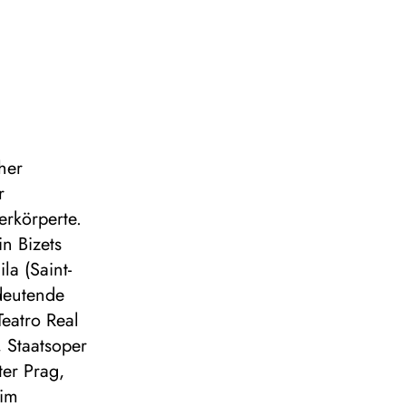
her
r
erkörperte.
n Bizets
la (Saint-
deutende
eatro Real
, Staatsoper
er Prag,
 im