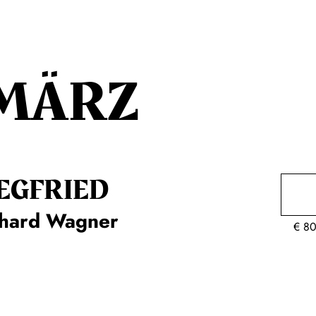
MÄRZ
EG­FRIED
chard Wagner
€
80