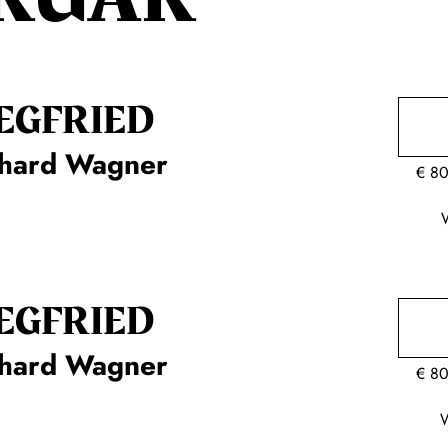
EG­FRIED
chard Wagner
€
80
EG­FRIED
chard Wagner
€
80