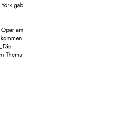
 York gab
n Oper am
u kommen
 „
Die
m Thema