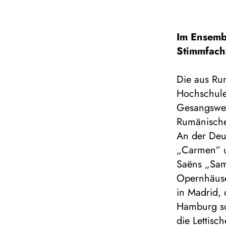
Im Ensemb
Stimmfach
Die aus Ru
Hochschule 
Gesangswet
Rumänischen
An der Deut
„Carmen“ un
Saëns „Sam
Opernhäuse
in Madrid, 
Hamburg so
die Lettisc