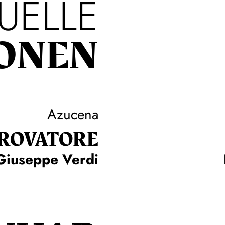
UELLE
ONEN
Azucena
TROVA­TORE
Giuseppe Verdi