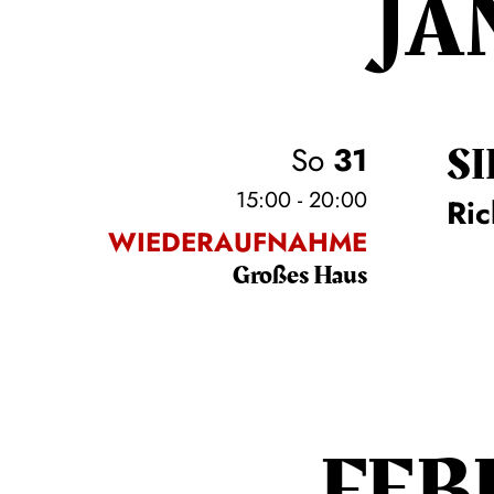
JA
SI
So
31
15:00 - 20:00
Ri
WIEDERAUFNAHME
Großes Haus
FEB