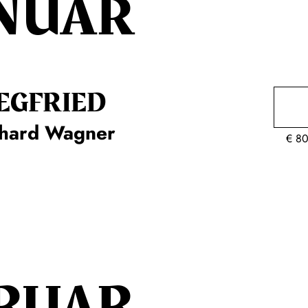
NUAR
EG­FRIED
chard Wagner
€
80
RUAR