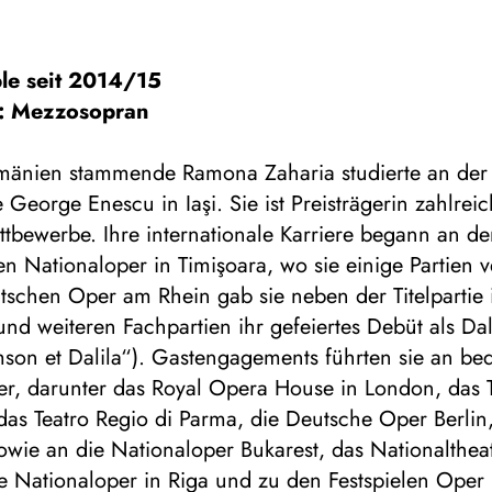
le seit 2014/15
: Mezzosopran
mänien stammende Ramona Zaharia studierte an der
George Enescu in Iaşi. Sie ist Preisträgerin zahlreic
tbewerbe. Ihre internationale Karriere begann an de
 Nationaloper in Timişoara, wo sie einige Partien v
schen Oper am Rhein gab sie neben der Titelpartie i
d weiteren Fachpartien ihr gefeiertes Debüt als Dali
son et Dalila“). Gastengagements führten sie an be
r, darunter das Royal Opera House in London, das T
das Teatro Regio di Parma, die Deutsche Oper Berlin
wie an die Nationaloper Bukarest, das Nationaltheat
he Nationaloper in Riga und zu den Festspielen Oper