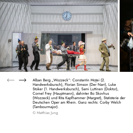
Alban Berg „Wozzeck“: Constantin Moţei (2.
Handwerksbursch), Florian Simson (Der Narr), Luke
Stoker (1. Handwerksbursch), Sami Luttinen (Doktor),
Cornel Frey (Hauptmann), dahinter Bo Skovhus
(Wozzeck) und Rita Kapfhammer (Margret), Statisterie der
Deutschen Oper am Rhein. Ganz rechts: Corby Welch
(Tambourmajor).
© Matthias Jung