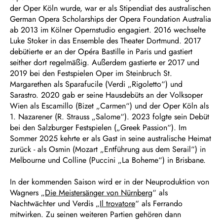
der Oper Köln wurde, war er als Stipendiat des australischen
German Opera Scholarships der Opera Foundation Australia
ab 2013 im Kölner Opernstudio engagiert. 2016 wechselte
Luke Stoker in das Ensemble des Theater Dortmund. 2017
debütierte er an der Opéra Bastille in Paris und gastiert
seither dort regelmäßig. Außerdem gastierte er 2017 und
2019 bei den Festspielen Oper im Steinbruch St.
Margarethen als Sparafucile (Verdi „Rigoletto“) und
Sarastro. 2020 gab er seine Hausdebüts an der Volksoper
Wien als Escamillo (Bizet „Carmen“) und der Oper Köln als
1. Nazarener (R. Strauss „Salome“). 2023 folgte sein Debüt
bei den Salzburger Festspielen („Greek Passion“). Im
Sommer 2025 kehrte er als Gast in seine australische Heimat
zurück - als Osmin (Mozart „Entführung aus dem Serail“) in
Melbourne und Colline (Puccini „La Boheme“) in Brisbane.
In der kommenden Saison wird er in der Neuproduktion von
Wagners „
Die Meistersänger von Nürnberg
“ als
Nachtwächter und Verdis „
Il trovatore
“ als Ferrando
mitwirken. Zu seinen weiteren Partien gehören dann