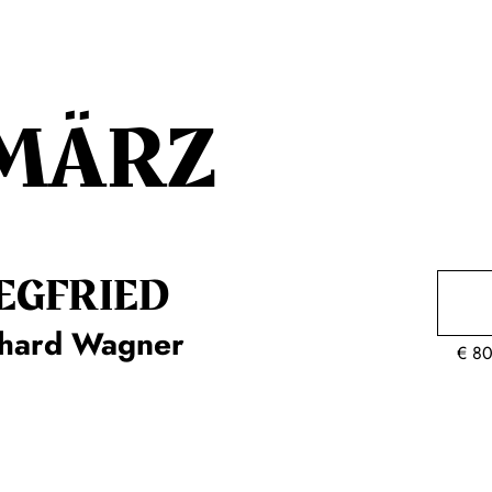
MÄRZ
EG­FRIED
chard Wagner
€
80