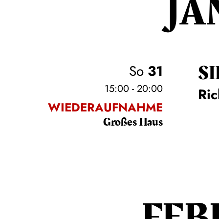
JA
SI
So
31
15:00 - 20:00
Ri
WIEDERAUFNAHME
Großes Haus
FEB