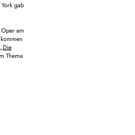
 York gab
n Oper am
u kommen
 „
Die
m Thema