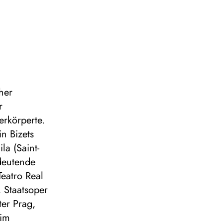
her
r
erkörperte.
n Bizets
la (Saint-
deutende
eatro Real
, Staatsoper
er Prag,
 im