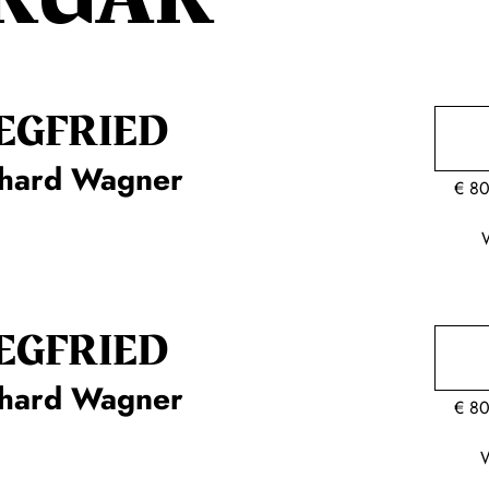
EG­FRIED
chard Wagner
€
80
EG­FRIED
chard Wagner
€
80