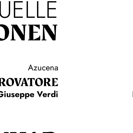
UELLE
ONEN
Azucena
TROVA­TORE
Giuseppe Verdi