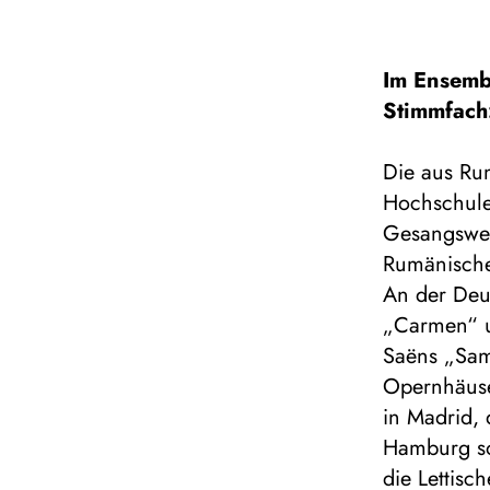
Im Ensemb
Stimmfach
Die aus Ru
Hochschule 
Gesangswet
Rumänischen
An der Deut
„Carmen“ un
Saëns „Sam
Opernhäuse
in Madrid, 
Hamburg so
die Lettisc