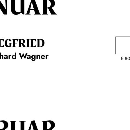
NUAR
EG­FRIED
chard Wagner
€
80
RUAR