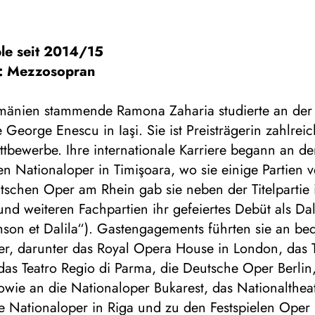
le seit 2014/15
: Mezzosopran
mänien stammende Ramona Zaharia studierte an der
George Enescu in Iaşi. Sie ist Preisträgerin zahlreic
tbewerbe. Ihre internationale Karriere begann an de
 Nationaloper in Timişoara, wo sie einige Partien v
schen Oper am Rhein gab sie neben der Titelpartie i
d weiteren Fachpartien ihr gefeiertes Debüt als Dali
son et Dalila“). Gastengagements führten sie an be
r, darunter das Royal Opera House in London, das T
das Teatro Regio di Parma, die Deutsche Oper Berlin
wie an die Nationaloper Bukarest, das Nationaltheat
he Nationaloper in Riga und zu den Festspielen Oper