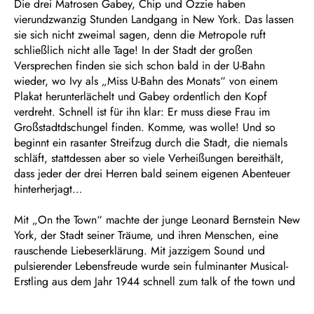
Die drei Matrosen Gabey, Chip und Ozzie haben
vierundzwanzig Stunden Landgang in New York. Das lassen
sie sich nicht zweimal sagen, denn die Metropole ruft
schließlich nicht alle Tage! In der Stadt der großen
Versprechen finden sie sich schon bald in der U-Bahn
wieder, wo Ivy als „Miss U-Bahn des Monats“ von einem
Plakat herunterlächelt und Gabey ordentlich den Kopf
verdreht. Schnell ist für ihn klar: Er muss diese Frau im
Großstadtdschungel finden. Komme, was wolle! Und so
beginnt ein rasanter Streifzug durch die Stadt, die niemals
schläft, stattdessen aber so viele Verheißungen bereithält,
dass jeder der drei Herren bald seinem eigenen Abenteuer
hinterherjagt…
Mit „On the Town“ machte der junge Leonard Bernstein New
York, der Stadt seiner Träume, und ihren Menschen, eine
rauschende Liebeserklärung. Mit jazzigem Sound und
pulsierender Lebensfreude wurde sein fulminanter Musical-
Erstling aus dem Jahr 1944 schnell zum talk of the town und
eroberte darüber hinaus in Windeseile die Weltbühne des
Musicals.