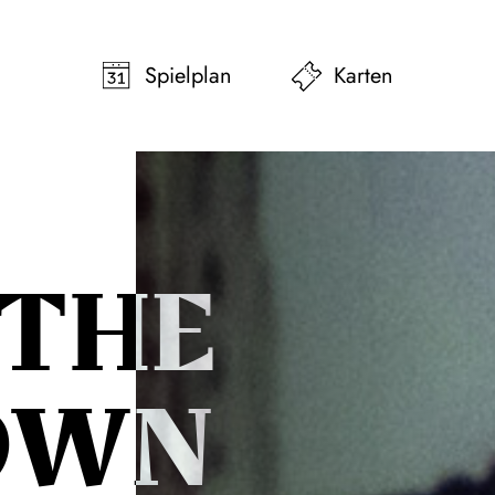
pringen
Zum Footer springen
Spielplan
Karten
 THE
OWN