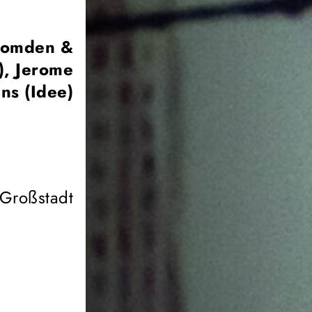
 Comden &
), Jerome
ns (Idee)
t Großstadt