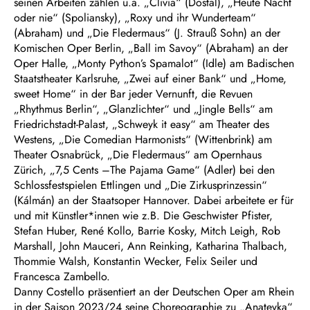
seinen Arbeiten zählen u.a. „Clivia“ (Dostal), „Heute Nacht
oder nie“ (Spoliansky), „Roxy und ihr Wunderteam“
(Abraham) und „Die Fledermaus“ (J. Strauß Sohn) an der
Komischen Oper Berlin, „Ball im Savoy“ (Abraham) an der
Oper Halle, „Monty Python’s Spamalot“ (Idle) am Badischen
Staatstheater Karlsruhe, „Zwei auf einer Bank“ und „Home,
sweet Home“ in der Bar jeder Vernunft, die Revuen
„Rhythmus Berlin“, „Glanzlichter“ und „Jingle Bells“ am
Friedrichstadt-Palast, „Schweyk it easy“ am Theater des
Westens, „Die Comedian Harmonists“ (Wittenbrink) am
Theater Osnabrück, „Die Fledermaus“ am Opernhaus
Zürich, „7,5 Cents –The Pajama Game“ (Adler) bei den
Schlossfestspielen Ettlingen und „Die Zirkusprinzessin“
(Kálmán) an der Staatsoper Hannover. Dabei arbeitete er für
und mit Künstler*innen wie z.B. Die Geschwister Pfister,
Stefan Huber, René Kollo, Barrie Kosky, Mitch Leigh, Rob
Marshall, John Mauceri, Ann Reinking, Katharina Thalbach,
Thommie Walsh, Konstantin Wecker, Felix Seiler und
Francesca Zambello.
Danny Costello präsentiert an der Deutschen Oper am Rhein
in der Saison 2023/24 seine Choreographie zu „Anatevka“