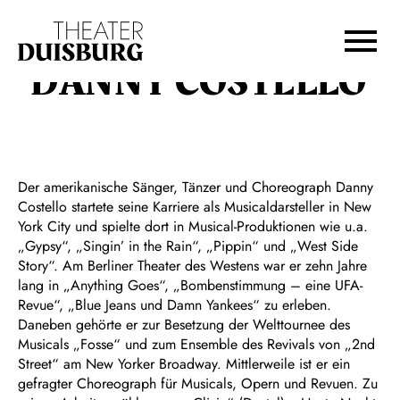
Zur Hauptnavigation springen
Zum Hauptinhalt springen
Zum Footer springen
DANNY COSTELLO
Der amerikanische Sänger, Tänzer und Choreograph Danny
Costello startete seine Karriere als Musicaldarsteller in New
York City und spielte dort in Musical-Produktionen wie u.a.
„Gypsy“, „Singin’ in the Rain“, „Pippin“ und „West Side
Story“. Am Berliner Theater des Westens war er zehn Jahre
lang in „Anything Goes“, „Bombenstimmung – eine UFA-
Revue“, „Blue Jeans und Damn Yankees“ zu erleben.
Daneben gehörte er zur Besetzung der Welttournee des
Musicals „Fosse“ und zum Ensemble des Revivals von „2nd
Street“ am New Yorker Broadway. Mittlerweile ist er ein
gefragter Choreograph für Musicals, Opern und Revuen. Zu