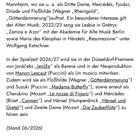
Mannheim, wo sie u. a. als Dritte Dame, Mercédès, Fjodor,
Driade und Floßhilde (Wagner „Rheingold“,
„Götterdämmerung“)auftrat. Ein besonderes Interesse gilt
der Alten Musik: 2022/23 sang sie Lesbia in Grétrys
„Zemira e Azor“ mit der Akademie für Alte Musik Berlin
sowie Maria des Kleophas in Händels „Resurrezione“ unter
Wolfgang Katschner.
In der Spielzeit 2026/27 wird sie in der Düsseldorf-Premiere
von Janáčeks „
Jenůfa
“ als Barena und in der Neuproduktion
von
Manon Lescaut
(Puccini) als Un musico mitwirken.
Zudem wird sie als Floßhilde (Wagner „
Götterdämmerung
“)
und Suzuki (Puccini „
Madama Butterfly
“), sowie erneut als
Cherubino (Mozart „
Le nozze di Figaro
“) und Mércèdes
(Bizet „
Carmen
“) und Hänsel (Humperdinck „
Hänsel und
Gretel
“) und Zweite Dame (Mozart „
Die Zauberflöte
“) zu
hören sein.
(Stand 06/2026)