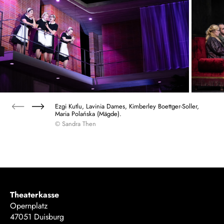
Ezgi Kutlu, Lavinia Dames, Kimberley Boettger-Soller,
Maria Polańska (Mägde).
© Sandra Then
Theaterkasse
Opernplatz
47051 Duisburg