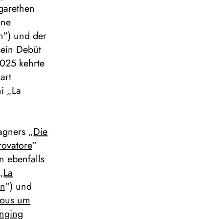
garethen
ine
n“) und der
sein Debüt
2025 kehrte
art
i „La
agners „
Die
trovatore
“
n ebenfalls
„
La
n
“) und
vous um
nging