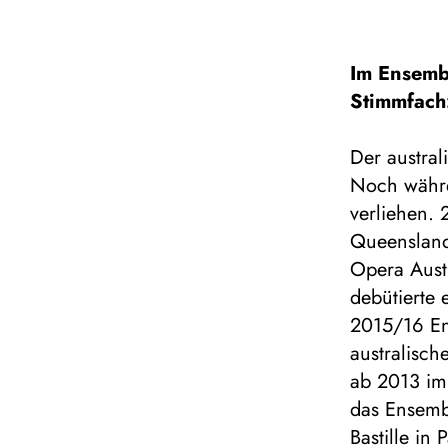
Im Ensemb
Stimmfach
Der austral
Noch währe
verliehen. 
Queensland
Opera Aust
debütierte 
2015/16 En
australisc
ab 2013 im
das Ensemb
Bastille in