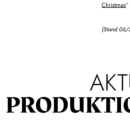
Christmas
“
(Stand 06/
AKT
PRODUKTI