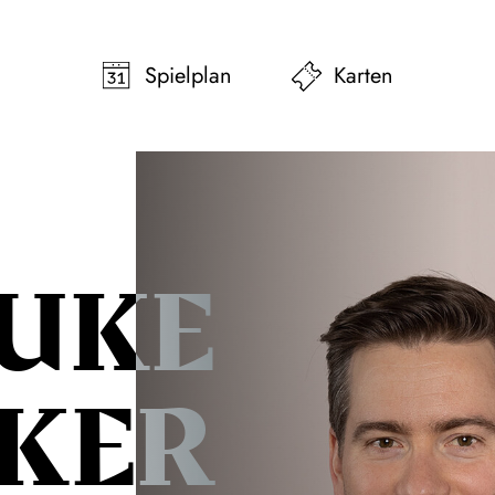
pringen
Zum Footer springen
Spielplan
Karten
UKE
KER