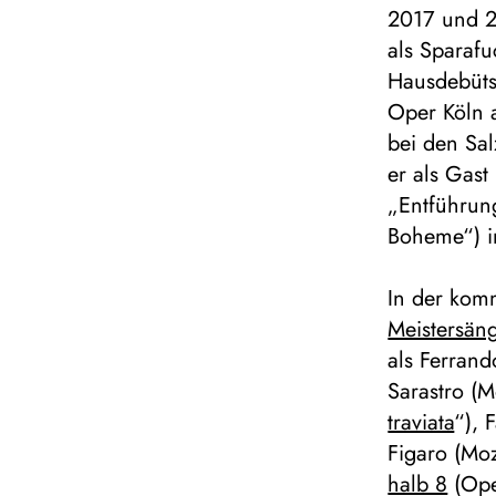
2017 und 2
als Sparafu
Hausdebüts
Oper Köln a
bei den Sa
er als Gast
„Entführun
Boheme“) i
In der kom
Meistersän
als Ferrand
Sarastro (M
traviata
“), 
Figaro (Moz
halb 8
(Ope