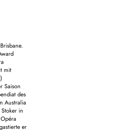
 Brisbane.
Award
ra
t mit
)
er Saison
endiat des
 Australia
Stoker in
r Opéra
gastierte er