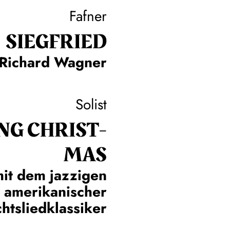
Fafner
SIEG­FRIED
Richard Wagner
Solist
NG CHRIST­
MAS
it dem jazzigen
 amerikanischer
htsliedklassiker