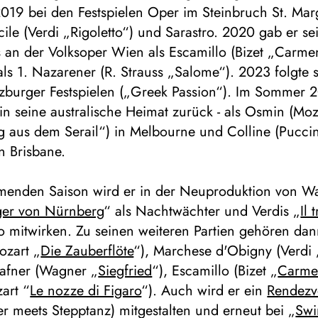
019 bei den Festspielen Oper im Steinbruch St. Mar
cile (Verdi „Rigoletto“) und Sarastro. 2020 gab er se
 an der Volksoper Wien als Escamillo (Bizet „Carme
ls 1. Nazarener (R. Strauss „Salome“). 2023 folgte 
lzburger Festspielen („Greek Passion“). Im Sommer 
 in seine australische Heimat zurück - als Osmin (Moz
g aus dem Serail“) in Melbourne und Colline (Puccin
n Brisbane.
menden Saison wird er in der Neuproduktion von W
ger von Nürnberg
“ als Nachtwächter und Verdis „
Il 
o mitwirken. Zu seinen weiteren Partien gehören dan
ozart „
Die Zauberflöte
“), Marchese d'Obigny (Verdi 
Fafner (Wagner „
Siegfried
“), Escamillo (Bizet „
Carme
art “
Le nozze di Figaro
“). Auch wird er ein
Rendez
r meets Stepptanz) mitgestalten und erneut bei „
Swi