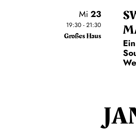
S
Mi
23
19:30 - 21:30
M
Großes Haus
Ein
So
Wei
JA