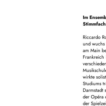
Im Ensemb
Stimmfach
Riccardo R
und wuchs 
am Main be
Frankreich 
verschiede
Musikschul
wirkte soli
Studiums tr
Darmstadt 
der Opéra d
der Spielz