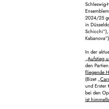
Schleswig-
Ensemblemit
2024/25 ge
in Düsseldo
Schicchi“),
Kabanova“)
In der aktu
„
Aufstieg 
den Partien
fliegende 
(Bizet „
Car
und Erster 
bei den Op
ist himmelb