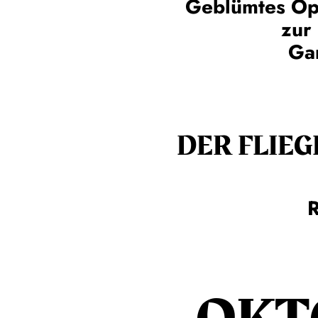
Geblümtes Op
zur
Ga
DER FLIE­G