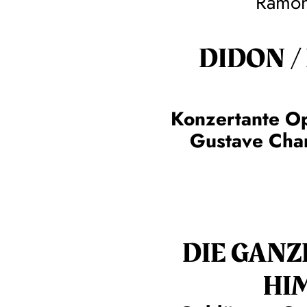
Ramon
DIDON /
Konzertante O
Gustave Char
DIE GANZ
HI