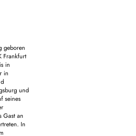
rg geboren
 Frankfurt
s in
r in
nd
ugsburg und
f seines
er
s Gast an
treten. In
am