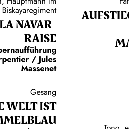
, Hauptmann im
Fat
Biskayaregiment
AUFSTIE
 LA NAVAR­
RAISE
M
pernaufführung
pentier / Jules
Massenet
Gesang
E WELT IST
MMEL­BLAU
Tong, e