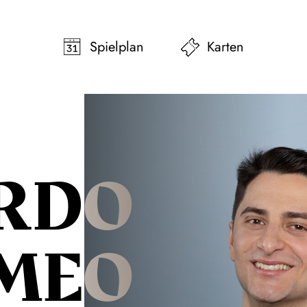
pringen
Zum Footer springen
Spielplan
Karten
RDO
MEO