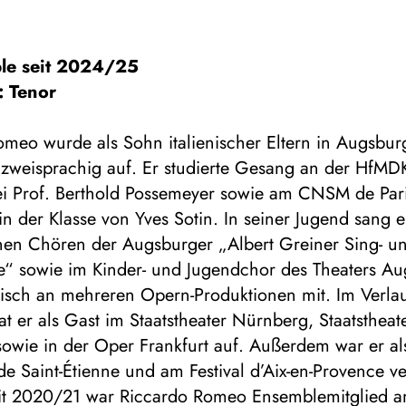
le seit 2024/25
: Tenor
omeo wurde als Sohn italienischer Eltern in Augsbu
zweisprachig auf. Er studierte Gesang an der HfMDK
i Prof. Berthold Possemeyer sowie am CNSM de Pari
in der Klasse von Yves Sotin. In seiner Jugend sang e
nen Chören der Augsburger „Albert Greiner Sing- u
e“ sowie im Kinder- und Jugendchor des Theaters A
stisch an mehreren Opern-Produktionen mit. Im Verlau
at er als Gast im Staatstheater Nürnberg, Staatstheat
sowie in der Oper Frankfurt auf. Außerdem war er al
e Saint-Étienne und am Festival d’Aix-en-Provence ver
eit 2020/21 war Riccardo Romeo Ensemblemitglied 