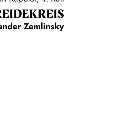
EIDE­KREIS
ander Zemlinsky