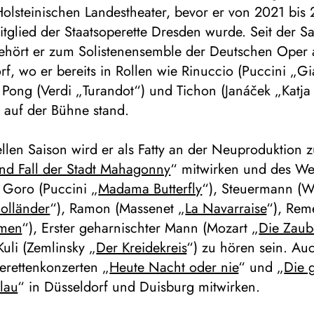
Holsteinischen Landestheater, bevor er von 2021 bis
glied der Staatsoperette Dresden wurde. Seit der S
hört er zum Solistenensemble der Deutschen Oper
rf, wo er bereits in Rollen wie Rinuccio (Puccini „G
 Pong (Verdi „Turandot“) und Tichon (Janáček „Katja
 auf der Bühne stand.
ellen Saison wird er als Fatty an der Neuproduktion z
und Fall der Stadt Mahagonny
“ mitwirken und des We
 Goro (Puccini „
Madama Butterfly
“), Steuermann (W
Holländer
“), Ramon (Massenet „
La Navarraise
“), Re
men
“), Erster geharnischter Mann (Mozart „
Die Zaube
Kuli (Zemlinsky „
Der Kreidekreis
“) zu hören sein. Au
erettenkonzerten „
Heute Nacht oder nie
“ und „
Die 
lau
“ in Düsseldorf und Duisburg mitwirken.