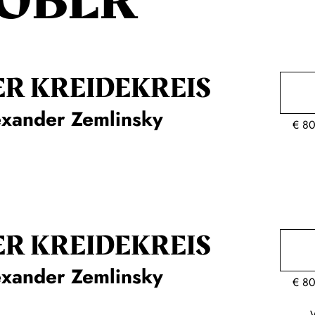
OBER
ER KREIDE­KREIS
exander Zemlinsky
€
80
ER KREIDE­KREIS
exander Zemlinsky
€
80