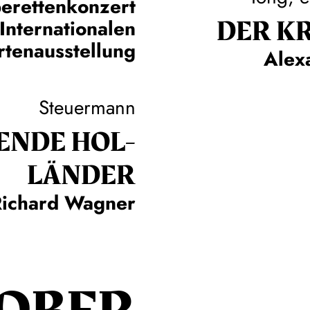
erettenkonzert
DER KR
 Internationalen
rtenausstellung
Alex
Steuermann
EN­DE HOL­
LÄN­DER
Richard Wagner