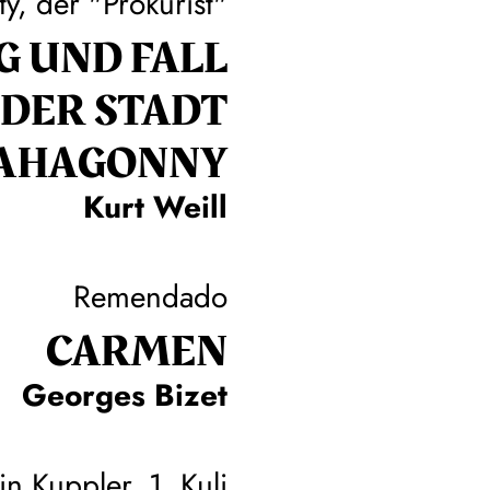
ty, der "Prokurist"
G UND FALL
DER STADT
AHAGONNY
Kurt Weill
Remendado
CARMEN
Georges Bizet
in Kuppler, 1. Kuli