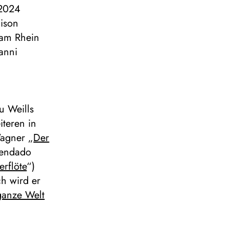
 2024
aison
 am Rhein
ianni
u Weills
iteren in
agner „
Der
mendado
rflöte
“)
ch wird er
ganze Welt