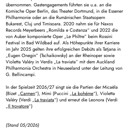
übernommen. Gastengagements führten sie u.a. an die
Komische Oper Berlin, das Theater Dortmund, in die Essener
Philharmonie oder an die Rumänischen Staatsopern
Bukarest, Cluj und Timisoara. 2020 nahm sie für Naxos
Records Meyerbeers „Romilda e Costanza“ und 2022 die
von Auber komponierte Oper „Le Philtre” beim Rossini
Festival in Bad Wildbad auf. Als Höhepunkte ihrer Karriere
im Jahr 2025 gelten ihre erfolgreichen Debüts als Tatjana in
„Eugen Onegin” (Tschaikowsky) an der Rheinoper sowie
Violetta Valéry in Verdis „La traviata” mit dem Auckland
Philharmonia Orchestra in Neuseeland unter der Leitung von
G. Bellincampi.
In der Spielzeit 2026/27 singt sie die Partien der Micaëla
(Bizet „
Carmen
“), Mimi (Puccini „
La bohéme
“), Violetta
Valéry (Verdi „
La traviata
“) und erneut die Leonora (Verdi
„
Il trovatore
”)
(Stand 05/2026)