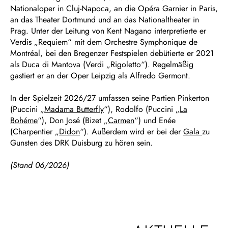
Nationaloper in Cluj-Napoca, an die Opéra Garnier in Paris,
an das Theater Dortmund und an das Nationaltheater in
Prag. Unter der Leitung von Kent Nagano interpretierte er
Verdis „Requiem“ mit dem Orchestre Symphonique de
Montréal, bei den Bregenzer Festspielen debütierte er 2021
als Duca di Mantova (Verdi „Rigoletto“). Regelmäßig
gastiert er an der Oper Leipzig als Alfredo Germont.
In der Spielzeit 2026/27 umfassen seine Partien Pinkerton
(Puccini „
Madama Butterfly
“), Rodolfo (Puccini „
La
Bohéme
“), Don José (Bizet „
Carmen
“) und Enée
(Charpentier „
Didon
“). Außerdem wird er bei der
Gala
zu
Gunsten des DRK Duisburg zu hören sein.
(Stand 06/2026)