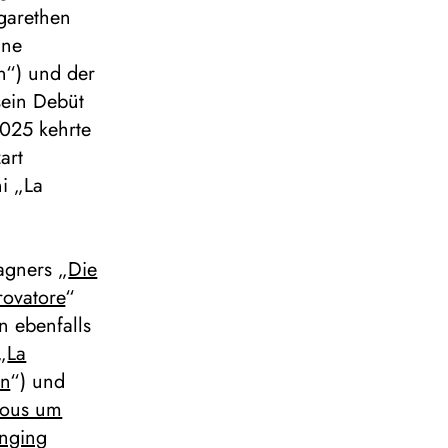
garethen
ine
n“) und der
sein Debüt
2025 kehrte
art
i „La
agners „
Die
trovatore
“
n ebenfalls
„
La
n
“) und
vous um
nging