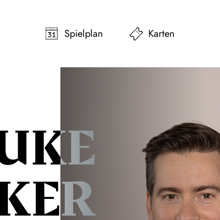
pringen
Zum Footer springen
Spielplan
Karten
UKE
KER