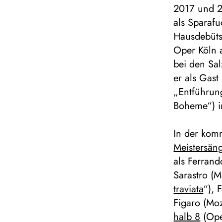
2017 und 2
als Sparafu
Hausdebüts
Oper Köln a
bei den Sa
er als Gast
„Entführun
Boheme“) i
In der kom
Meistersän
als Ferrand
Sarastro (M
traviata
“), 
Figaro (Moz
halb 8
(Ope