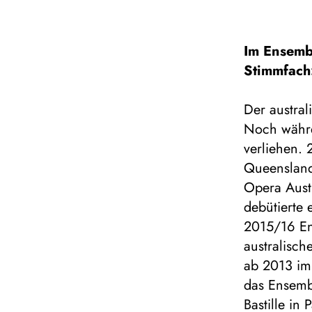
Im Ensemb
Stimmfach
Der austral
Noch währe
verliehen. 
Queensland
Opera Aust
debütierte 
2015/16 En
australisc
ab 2013 im
das Ensemb
Bastille in