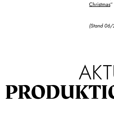
Christmas
“
(Stand 06/
AKT
PRODUKTI