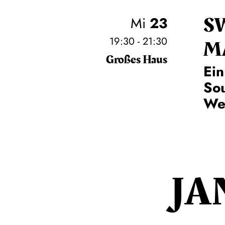
S
Mi
23
19:30 - 21:30
M
Großes Haus
Ein
So
Wei
JA