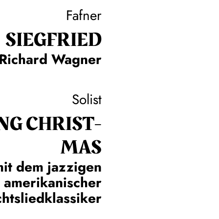
Fafner
SIEG­FRIED
Richard Wagner
Solist
NG CHRIST­
MAS
it dem jazzigen
 amerikanischer
htsliedklassiker