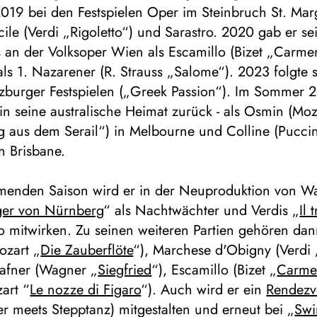
019 bei den Festspielen Oper im Steinbruch St. Mar
cile (Verdi „Rigoletto“) und Sarastro. 2020 gab er se
 an der Volksoper Wien als Escamillo (Bizet „Carme
ls 1. Nazarener (R. Strauss „Salome“). 2023 folgte 
lzburger Festspielen („Greek Passion“). Im Sommer 
 in seine australische Heimat zurück - als Osmin (Moz
g aus dem Serail“) in Melbourne und Colline (Puccin
n Brisbane.
menden Saison wird er in der Neuproduktion von W
ger von Nürnberg
“ als Nachtwächter und Verdis „
Il 
o mitwirken. Zu seinen weiteren Partien gehören dan
ozart „
Die Zauberflöte
“), Marchese d'Obigny (Verdi 
Fafner (Wagner „
Siegfried
“), Escamillo (Bizet „
Carme
art “
Le nozze di Figaro
“). Auch wird er ein
Rendez
r meets Stepptanz) mitgestalten und erneut bei „
Swi