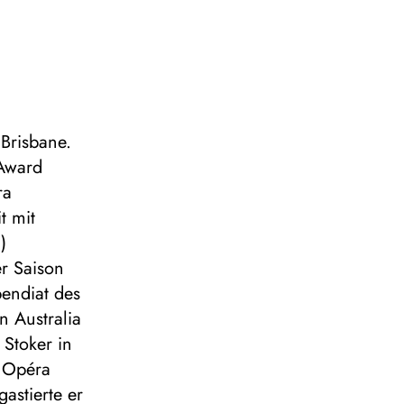
 Brisbane.
Award
ra
t mit
)
er Saison
endiat des
 Australia
Stoker in
r Opéra
gastierte er