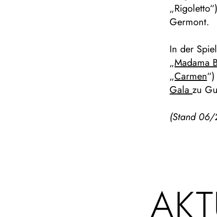
„Rigoletto“
Germont.
In der Spie
„
Madama Bu
„
Carmen
“)
Gala
zu Gu
(Stand 06/
AKT