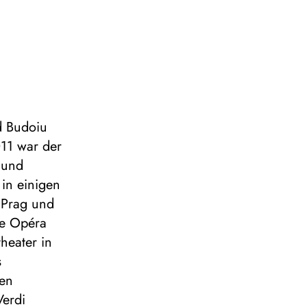
d Budoiu
11 war der
 und
 in einigen
 Prag und
ie Opéra
heater in
s
den
Verdi