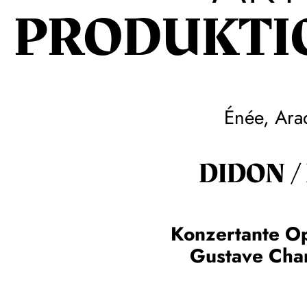
PRODUKTI
Énée, Ara
DIDON /
Konzertante O
Gustave Char