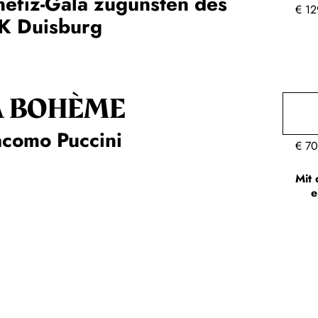
efiz-Gala zugunsten des
€
12
K Duisburg
A BOHÈME
acomo Puccini
€
70
Mit 
e