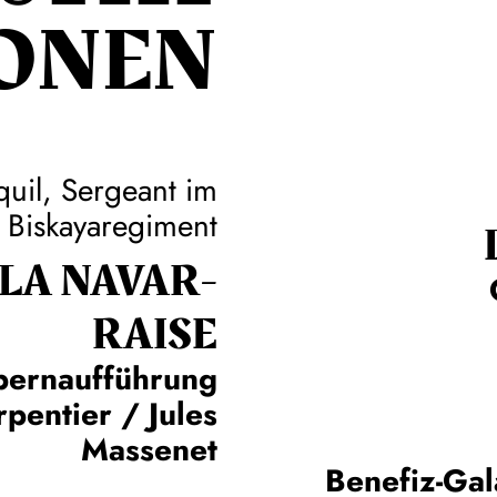
ONEN
quil, Sergeant im
Biskayaregiment
 LA NAVAR­
RAISE
pernaufführung
pentier / Jules
Massenet
Benefiz-Gal