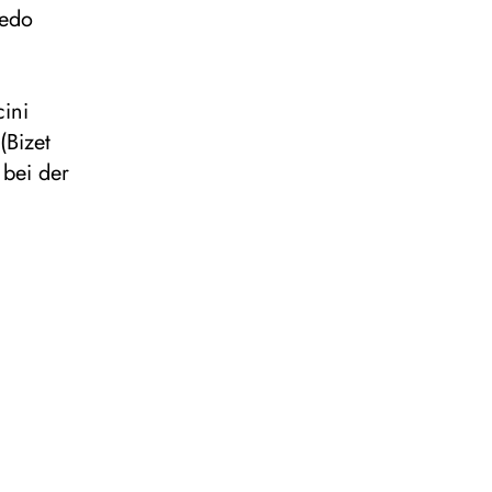
redo
cini
(Bizet
 bei der