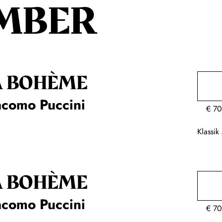
MBER
A BOHÈME
acomo Puccini
€
70
Klassi
A BOHÈME
acomo Puccini
€
70