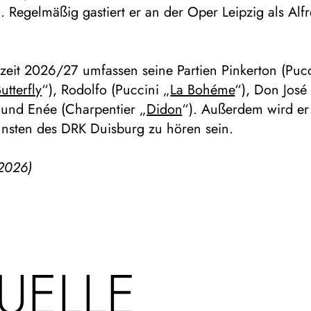
). Regelmäßig gastiert er an der Oper Leipzig als Alf
lzeit 2026/27 umfassen seine Partien Pinkerton (Puc
tterfly
“), Rodolfo (Puccini „
La Bohéme
“), Don José 
 und Enée (Charpentier „
Didon
“). Außerdem wird er
nsten des DRK Duisburg zu hören sein.
2026)
UELLE