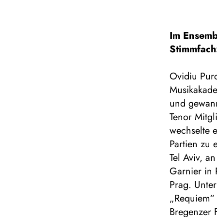
Im Ensemb
Stimmfach
Ovidiu Pur
Musikakade
und gewann
Tenor Mitg
wechselte e
Partien zu
Tel Aviv, 
Garnier in 
Prag. Unter
„Requiem“ 
Bregenzer F