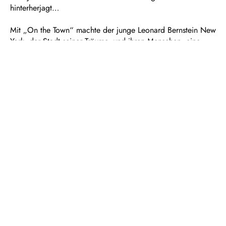
hinterherjagt…
Mit „On the Town“ machte der junge Leonard Bernstein New
York, der Stadt seiner Träume, und ihren Menschen, eine
rauschende Liebeserklärung. Mit jazzigem Sound und
pulsierender Lebensfreude wurde sein fulminanter Musical-
Erstling aus dem Jahr 1944 schnell zum talk of the town und
eroberte darüber hinaus in Windeseile die Weltbühne des
Musicals.
Dauer: ca. 2 ¾ Stunden, eine Pause
In deutscher und englischer Sprache mit deutschen
Übertiteln
Empfohlen ab 12 Jahren
Musik von Leonard Bernstein
Buch und Liedtexte von Betty Comden und Adolph
Green
Nach einer Idee von Jerome Robbins