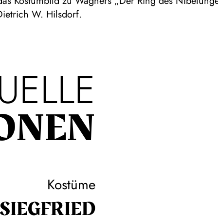
as Kostümbild zu Wagners „Der Ring des Nibelunge
ietrich W. Hilsdorf.
UELLE
ONEN
Kostüme
SIEG­FRIED