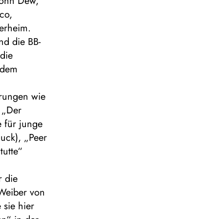
John Dew,
co,
erheim.
nd die BB-
 die
d dem
erungen wie
, „Der
 für junge
uck), „Peer
tutte“
 die
 Weiber von
 sie hier