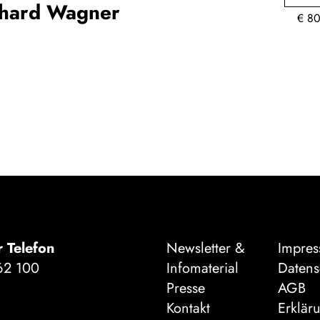
chard Wagner
€
80
r Telefon
Newsletter &
Impre
62 100
Infomaterial
Datens
Presse
AGB
Kontakt
Erklär