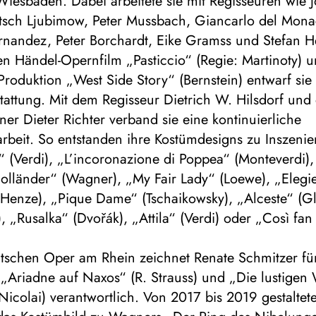
iesbaden. Dabei arbeitete sie mit Regisseuren wie 
witsch Ljubimow, Peter Mussbach, Giancarlo del Mona
rnandez, Peter Borchardt, Eike Gramss und Stefan H
n Händel-Opernfilm „Pasticcio“ (Regie: Martinoty) u
roduktion „West Side Story“ (Bernstein) entwarf sie
tattung. Mit dem Regisseur Dietrich W. Hilsdorf un
er Dieter Richter verband sie eine kontinuierliche
beit. So entstanden ihre Kostümdesigns zu Inszeni
a“ (Verdi), „L’incoronazione di Poppea“ (Monteverdi)
olländer“ (Wagner), „My Fair Lady“ (Loewe), „Elegie
(Henze), „Pique Dame“ (Tschaikowsky), „Alceste“ (Gl
, „Rusalka“ (Dvořák), „Attila“ (Verdi) oder „Così fan 
tschen Oper am Rhein zeichnet Renate Schmitzer für
„Ariadne auf Naxos“ (R. Strauss) und „Die lustigen
icolai) verantwortlich. Von 2017 bis 2019 gestaltete