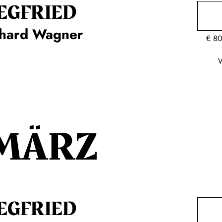
EG­FRIED
chard Wagner
€
80
MÄRZ
EG­FRIED