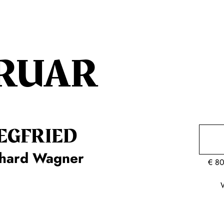
RUAR
EG­FRIED
chard Wagner
€
80