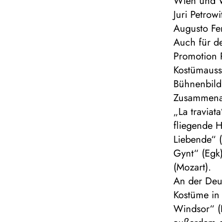
Wien und W
Juri Petro
Augusto Fe
Auch für de
Promotion P
Kostümauss
Bühnenbildn
Zusammenar
„La traviat
fliegende H
Liebende“ 
Gynt“ (Egk)
(Mozart).
An der Deu
Kostüme in 
Windsor“ (N