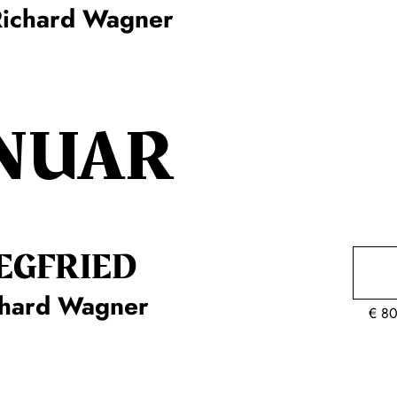
Richard Wagner
NUAR
EG­FRIED
chard Wagner
€
80