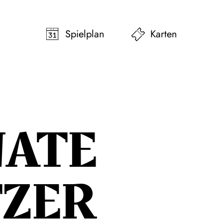
pringen
Zum Footer springen
Spielplan
Karten
NATE
TZER