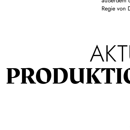
außerdem d
Regie von D
AKT
PRODUKTI