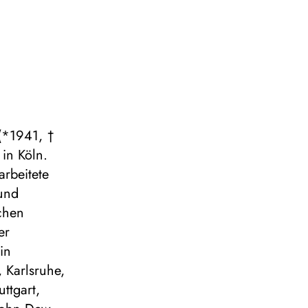
 (*1941, †
in Köln.
rbeitete
 und
schen
er
in
 Karlsruhe,
ttgart,