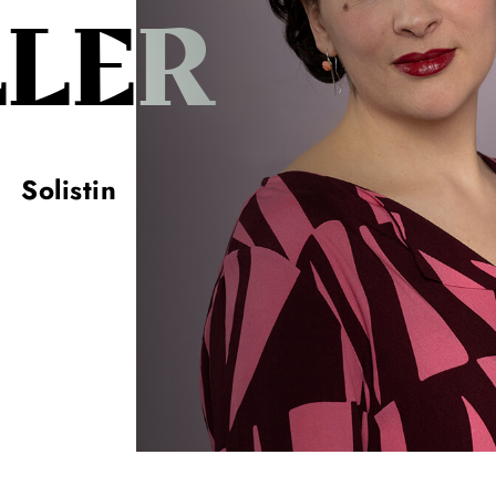
LLER
Solistin