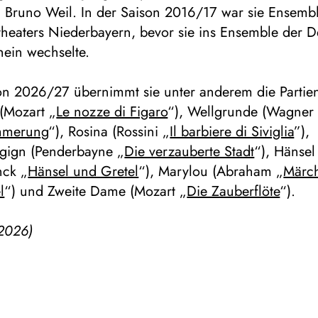
n Bruno Weil. In der Saison 2016/17 war sie Ensembl
theaters Niederbayern, bevor sie ins Ensemble der 
ein wechselte.
son 2026/27 übernimmt sie unter anderem die Partie
(Mozart „
Le nozze di Figaro
“), Wellgrunde (Wagner
mmerung
“), Rosina (Rossini „
Il barbiere di Siviglia
”),
gign (Penderbayne „
Die verzauberte Stadt
“), Hänsel
nck „
Hänsel und Gretel
“), Marylou (Abraham „
Märc
l
“) und Zweite Dame (Mozart „
Die Zauberflöte
“).
2026)