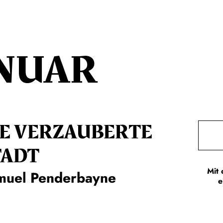
NUAR
IE VERZAUBERTE
TADT
Mit 
muel Penderbayne
e