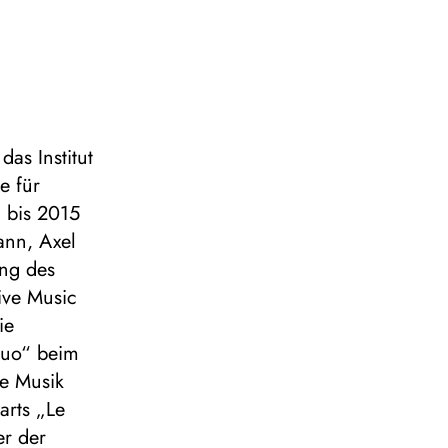
das Institut
e für
 bis 2015
mann, Axel
ung des
ive Music
ie
dduo“ beim
e Musik
arts „Le
er der