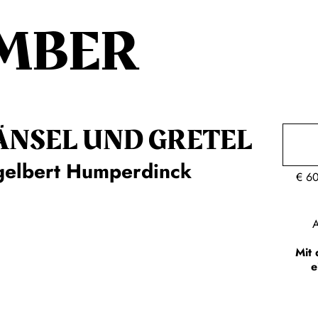
MBER
ÄNSEL UND GRETEL
gelbert Humperdinck
€
6
A
Mit 
e