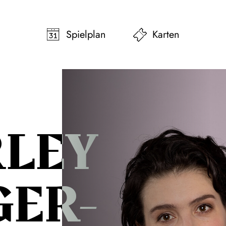
pringen
Zum Footer springen
Spielplan
Karten
RLEY
GER-