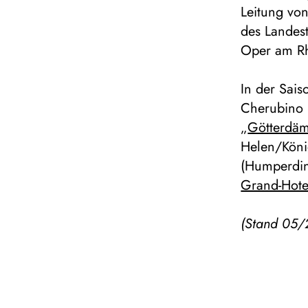
Leitung vo
des Landes
Oper am Rh
In der Sai
Cherubino 
„
Götterdä
Helen/Köni
(Humperdi
Grand-Hote
(Stand 05/