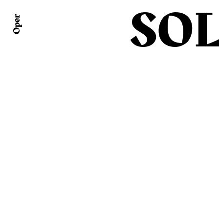
SO
Oper