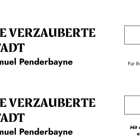
IE VERZAUBERTE
TADT
muel Penderbayne
Für I
IE VERZAUBERTE
TADT
Mit 
muel Penderbayne
e