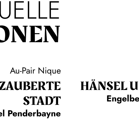
UELLE
ONEN
Au-Pair Nique
RZAUBERTE
HÄNSEL U
STADT
Engelbe
l Penderbayne