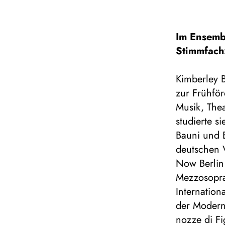
Im Ensemb
Stimmfach
Kimberley B
zur Frühfö
Musik, The
studierte s
Bauni und E
deutschen 
Now Berlin
Mezzosopran
Internatio
der Moderne
nozze di F