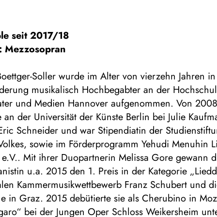
le seit 2017/18
: Mezzosopran
oettger-Soller wurde im Alter von vierzehn Jahren in 
rderung musikalisch Hochbegabter an der Hochschul
ater und Medien Hannover aufgenommen. Von 2008
ie an der Universität der Künste Berlin bei Julie Kauf
ric Schneider und war Stipendiatin der Studienstift
Volkes, sowie im Förderprogramm Yehudi Menuhin L
 e.V.. Mit ihrer Duopartnerin Melissa Gore gewann d
istin u.a. 2015 den 1. Preis in der Kategorie „Lie
nalen Kammermusikwettbewerb Franz Schubert und di
 in Graz. 2015 debütierte sie als Cherubino in Moz
igaro“ bei der Jungen Oper Schloss Weikersheim unt