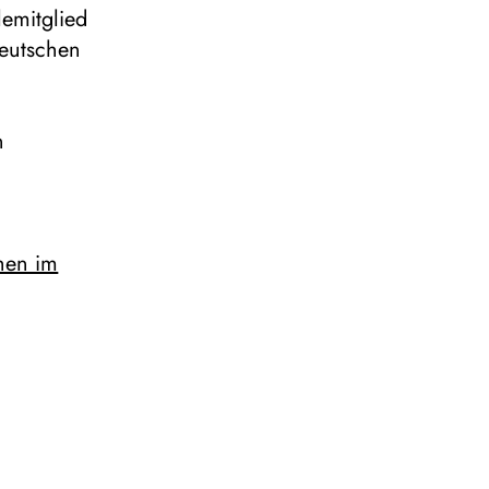
emitglied
Deutschen
n
hen im