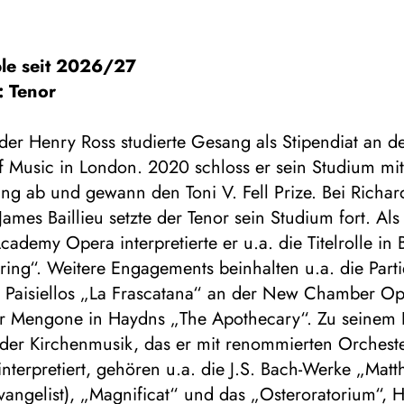
le seit 2026/27
: Tenor
er Henry Ross studierte Gesang als Stipendiat an d
 Music in London. 2020 schloss er sein Studium mi
g ab und gewann den Toni V. Fell Prize. Bei Richard
James Baillieu setzte der Tenor sein Studium fort. Als
cademy Opera interpretierte er u.a. die Titelrolle in B
ring“. Weitere Engagements beinhalten u.a. die Part
 Paisiellos „La Frascatana“ an der New Chamber Op
r Mengone in Haydns „The Apothecary“. Zu seinem 
 der Kirchenmusik, das er mit renommierten Orchest
interpretiert, gehören u.a. die J.S. Bach-Werke „Matt
vangelist), „Magnificat“ und das „Osteroratorium“, 