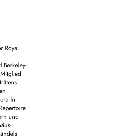
er Royal
t
 Berkeley-
 Mitglied
rittens
ien
era in
Repertoire
ern und
häus-
Händels