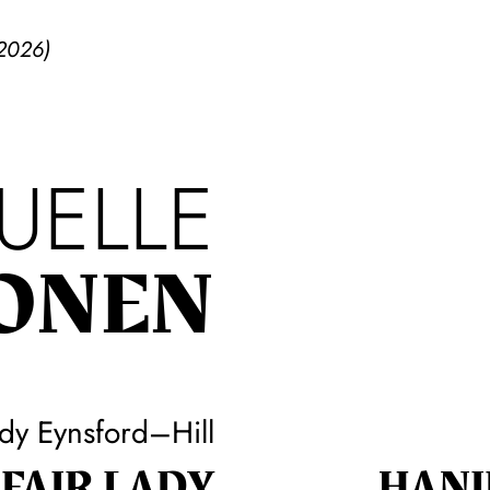
2026)
UELLE
ONEN
dy Eynsford–Hill
FAIR LADY
HANI