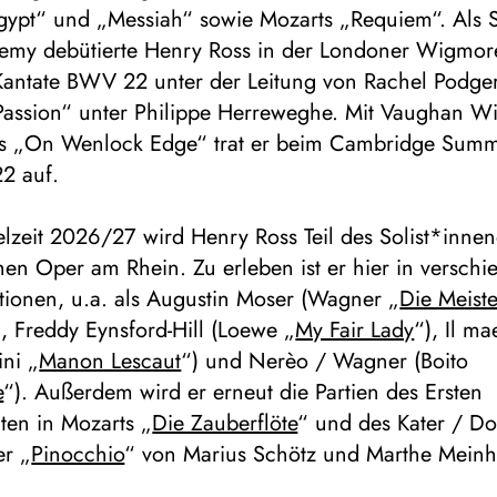
Egypt“ und „Messiah“ sowie Mozarts „Requiem“. Als S
emy debütierte Henry Ross in der Londoner Wigmore
 Kantate BWV 22 unter der Leitung von Rachel Podge
Passion“ unter Philippe Herreweghe. Mit Vaughan Wi
us „On Wenlock Edge“ trat er beim Cambridge Sum
22 auf.
elzeit 2026/27 wird Henry Ross Teil des Solist*inn
en Oper am Rhein. Zu erleben ist er hier in versch
ionen, u.a. als Augustin Moser (Wagner „
Die Meist
), Freddy Eynsford-Hill (Loewe „
My Fair Lady
“), Il ma
ini „
Manon Lescaut
“) und Nerèo / Wagner (Boito
e
“). Außerdem wird er erneut die Partien des Ersten
ten in Mozarts „
Die Zauberflöte
“ und des Kater / Do
er „
Pinocchio
“ von Marius Schötz und Marthe Meinh
.