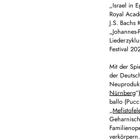
„Israel in 
Royal Acad
J.S. Bachs
„Johannes-
Liederzykl
Festival 20
Mit der Spi
der Deutsch
Neuprodukt
Nürnberg
“
ballo (Pucc
„
Mefistofel
Geharnisch
Familienop
verkörpern