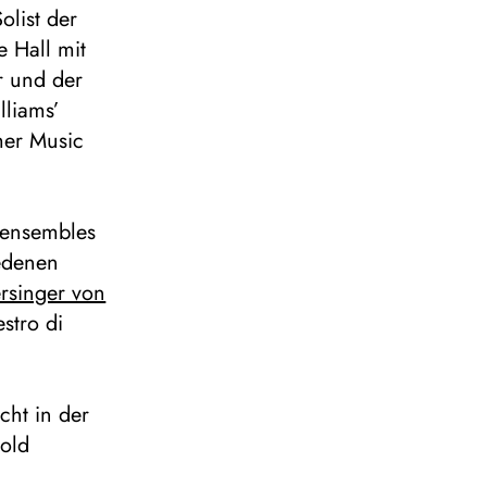
olist der
 Hall mit
r und der
lliams’
mer Music
enensembles
iedenen
ersinger von
estro di
cht in der
old