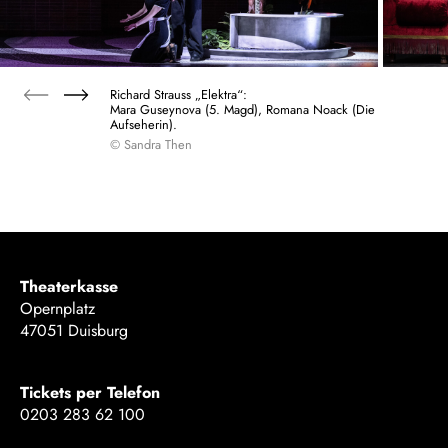
Richard Strauss „Elektra“:
Mara Guseynova (5. Magd), Romana Noack (Die
Aufseherin).
© Sandra Then
Theaterkasse
Opernplatz
47051 Duisburg
Tickets per Telefon
0203 283 62 100