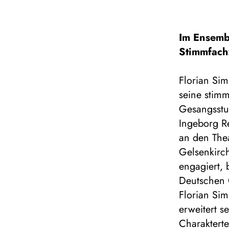
Im Ensemb
Stimmfach
Florian Si
seine stimm
Gesangsstu
Ingeborg Re
an den Thea
Gelsenkirc
engagiert, 
Deutschen O
Florian Sim
erweitert 
Charaktert