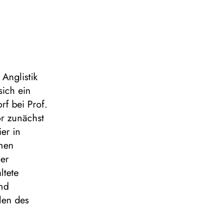
Anglistik
sich ein
f bei Prof.
or zunächst
er in
chen
der
ltete
und
len des