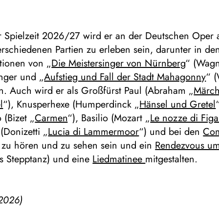
r Spielzeit 2026/27 wird er an der Deutschen Oper
erschiedenen Partien zu erleben sein, darunter in de
ionen von „
Die Meistersinger von Nürnberg
“ (Wagn
inger und „
Aufstieg und Fall der Stadt Mahagonny
“ (
n. Auch wird er als Großfürst Paul (Abraham „
Märch
l
“), Knusperhexe (Humperdinck „
Hänsel und Gretel
(Bizet „
Carmen
“), Basilio (Mozart „
Le nozze di Figa
Donizetti „
Lucia di Lammermoor
“) und bei den
Co
zu hören und zu sehen sein und ein
Rendezvous um
s Stepptanz) und eine
Liedmatinee
mitgestalten.
2026)