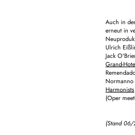
Auch in de
erneut in v
Neuprodukt
Ulrich Eißl
Jack O'Brie
Grand-Hote
Remendado 
Normanno (
Harmonists
(Oper meet
(Stand 06/