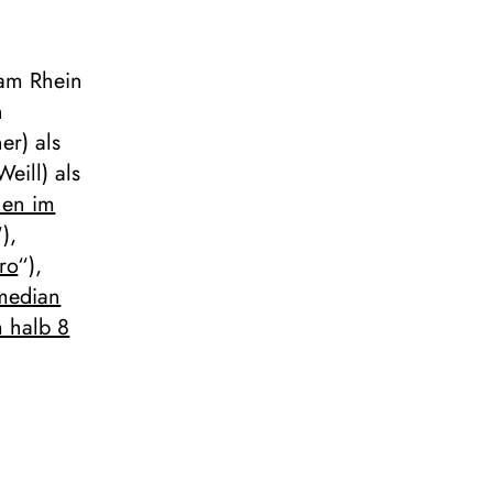
 am Rhein
n
er) als
Weill) als
en im
“),
ro
“),
median
 halb 8