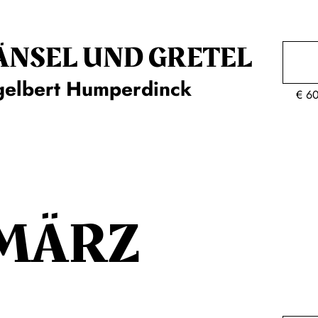
ÄNSEL UND GRETEL
gelbert Humperdinck
€
6
MÄRZ