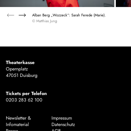
Alban Berg „Wozzeck“: Sarah Ferede (Marie).
© Matthias Jung
Theaterkasse
Opernplatz
47051 Duisburg
Tickets per Telefon
0203 283 62 100
Newsletter &
Impressum
Infomaterial
Datenschutz
Presse
AGB