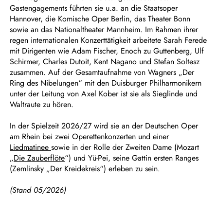
Gastengagements führten sie u.a. an die Staatsoper
Hannover, die Komische Oper Berlin, das Theater Bonn
sowie an das Nationaltheater Mannheim. Im Rahmen ihrer
regen internationalen Konzerttätigkeit arbeitete Sarah Ferede
mit Dirigenten wie Adam Fischer, Enoch zu Guttenberg, Ulf
Schirmer, Charles Dutoit, Kent Nagano und Stefan Soltesz
zusammen. Auf der Gesamtaufnahme von Wagners „Der
Ring des Nibelungen“ mit den Duisburger Philharmonikern
unter der Leitung von Axel Kober ist sie als Sieglinde und
Waltraute zu hören.
In der Spielzeit 2026/27 wird sie an der Deutschen Oper
am Rhein bei zwei Operettenkonzerten und einer
Liedmatinee
sowie in der Rolle der Zweiten Dame (Mozart
„
Die Zauberflöte
“) und Yü-Pei, seine Gattin ersten Ranges
(Zemlinsky „
Der Kreidekreis
“) erleben zu sein.
(Stand 05/2026)