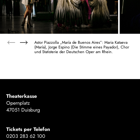
Astor Piazzolla „María de Buenos Aires”: Maria Kataeva
(María), Jorge Espino (Die Stimme eines Payador), Chor
und Statisterie der Deutschen Oper am Rhein.
Theaterkasse
Opernplatz
47051 Duisburg
Tickets per Telefon
0203 283 62 100