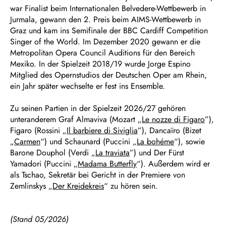
war Finalist beim Internationalen Belvedere-Wettbewerb in
Jurmala, gewann den 2. Preis beim AIMS-Wettbewerb in
Graz und kam ins Semifinale der BBC Cardiff Competition
Singer of the World. Im Dezember 2020 gewann er die
Metropolitan Opera Council Auditions für den Bereich
Mexiko. In der Spielzeit 2018/19 wurde Jorge Espino
Mitglied des Opernstudios der Deutschen Oper am Rhein,
ein Jahr später wechselte er fest ins Ensemble.
Zu seinen Partien in der Spielzeit 2026/27 gehören
unteranderem Graf Almaviva (Mozart „
Le nozze di Figaro
”),
Figaro (Rossini „
Il barbiere di Siviglia
”), Dancaïro (Bizet
„
Carmen
“) und Schaunard (Puccini „
La bohéme
“), sowie
Barone Douphol (Verdi „
La traviata
”) und Der Fürst
Yamadori (Puccini „
Madama Butterfly
“). Außerdem wird er
als Tschao, Sekretär bei Gericht in der Premiere von
Zemlinskys „
Der Kreidekreis
“ zu hören sein.
(Stand 05/2026)