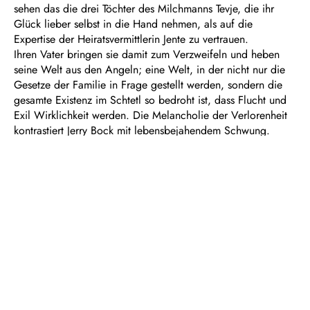
sehen das die drei Töchter des Milchmanns Tevje, die ihr
Glück lieber selbst in die Hand nehmen, als auf die
Expertise der Heiratsvermittlerin Jente zu vertrauen.
Ihren Vater bringen sie damit zum Verzweifeln und heben
seine Welt aus den Angeln; eine Welt, in der nicht nur die
Gesetze der Familie in Frage gestellt werden, sondern die
gesamte Existenz im Schtetl so bedroht ist, dass Flucht und
Exil Wirklichkeit werden. Die Melancholie der Verlorenheit
kontrastiert Jerry Bock mit lebensbejahendem Schwung.
Dauer: ca. 3 ¼ Stunden, eine Pause
In deutscher Sprache mit Übertiteln
Empfohlen ab 12 Jahren
Basierend auf den Geschichten von Scholem Alejchem
Mit ausdrücklicher Genehmigung von Arnold Perl
Deutsch von Rolf Merz und Gerhard Hagen