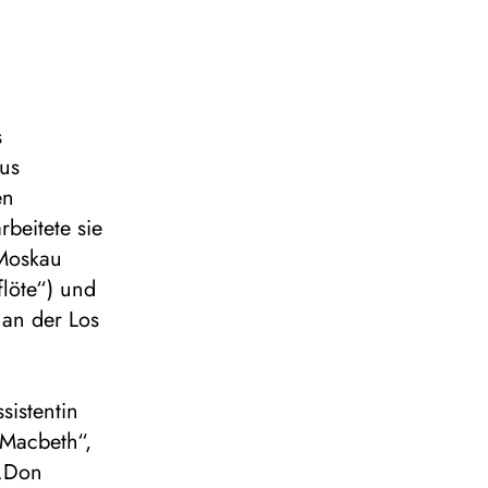
s
aus
en
beitete sie
 Moskau
flöte“) und
an der Los
istentin
„Macbeth“,
 „Don