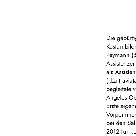
Die gebürt
Kostümbild
Peymann (B
Assistenze
als Assiste
(„La travia
begleitete
Angeles Op
Erste eige
Vorpommern
bei den Sal
2012 für „