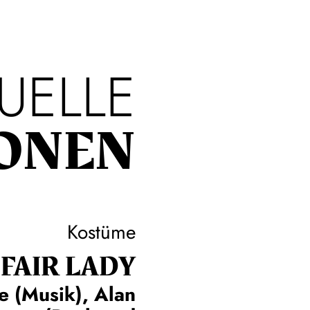
UELLE
ONEN
Kostüme
FAIR LADY
e (Musik), Alan