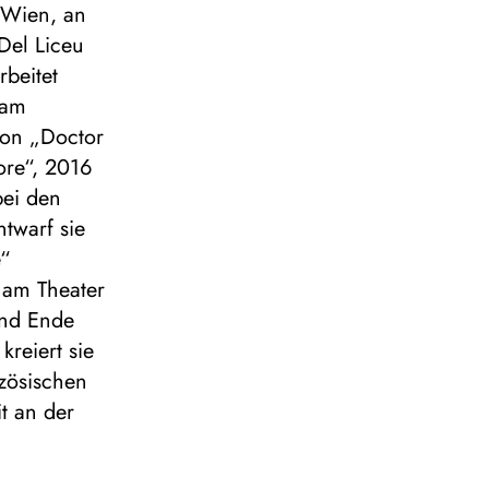
r Wien, an
Del Liceu
rbeitet
 am
tion „Doctor
more“, 2016
bei den
ntwarf sie
e“
, am Theater
und Ende
reiert sie
nzösischen
it an der