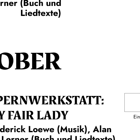
erner (Buch und
Liedtexte)
OBER
PERN­WERKSTATT:
Y FAIR LADY
Ein
derick Loewe (Musik), Alan
 Lerner (Buch und Liedtexte)