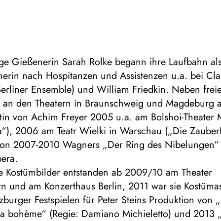
ige Gießenerin Sarah Rolke begann ihre Laufbahn al
nerin nach Hospitanzen und Assistenzen u.a. bei Cl
erliner Ensemble) und William Friedkin. Neben frei
n an den Theatern in Braunschweig und Magdeburg ar
ntin von Achim Freyer 2005 u.a. am Bolshoi-Theater
ta“), 2006 am Teatr Wielki in Warschau („Die Zauber
 von 2007-2010 Wagners „Der Ring des Nibelungen“ 
era.
ne Kostümbilder entstanden ab 2009/10 am Theater
 und am Konzerthaus Berlin, 2011 war sie Kostümass
zburger Festspielen für Peter Steins Produktion von 
La bohème“ (Regie: Damiano Michieletto) und 2013