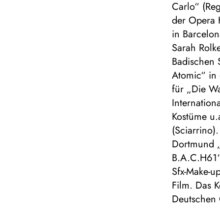
Carlo“ (Reg
der Opera 
in Barcelon
Sarah Rolke
Badischen S
Atomic“ in 
für „Die Wa
Internation
Kostüme u.a
(Sciarrino)
Dortmund „
B.A.C.H61“
Sfx-Make-up
Film. Das K
Deutschen 