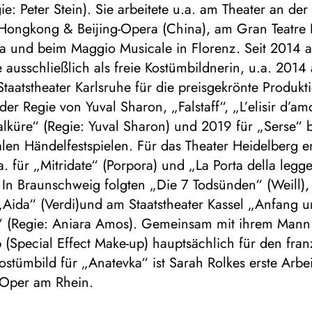
ie: Peter Stein). Sie arbeitete u.a. am Theater an de
Hongkong & Beijing-Opera (China), am Gran Teatre 
a und beim Maggio Musicale in Florenz. Seit 2014 a
 ausschließlich als freie Kostümbildnerin, u.a. 2014
taatstheater Karlsruhe für die preisgekrönte Produk
der Regie von Yuval Sharon, „Falstaff“, „L’elisir d’a
lküre“ (Regie: Yuval Sharon) und 2019 für „Serse“ 
alen Händelfestspielen. Für das Theater Heidelberg e
. für „Mitridate“ (Porpora) und „La Porta della legg
. In Braunschweig folgten „Die 7 Todsünden“ (Weill)
Aida“ (Verdi)und am Staatstheater Kassel „Anfang 
 (Regie: Aniara Amos). Gemeinsam mit ihrem Mann k
 (Special Effect Make-up) hauptsächlich für den fra
ostümbild für „Anatevka“ ist Sarah Rolkes erste Arbe
Oper am Rhein.