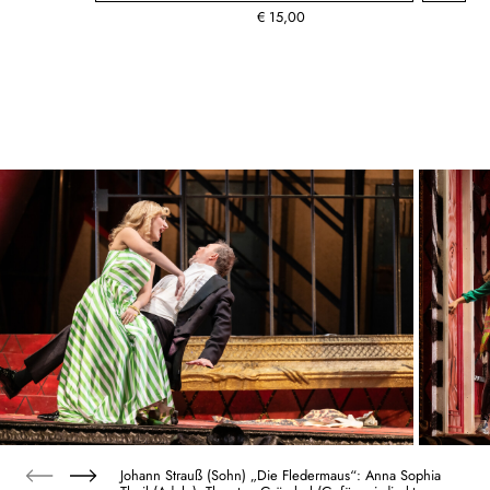
€
15,00
Johann Strauß (Sohn) „Die Fledermaus“: Anna Sophia