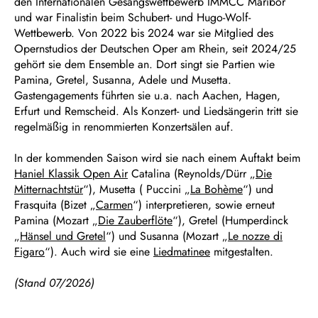
den Internationalen Gesangswettbewerb IMMCC Maribor
und war Finalistin beim Schubert- und Hugo-Wolf-
Wettbewerb. Von 2022 bis 2024 war sie Mitglied des
Opernstudios der Deutschen Oper am Rhein, seit 2024/25
gehört sie dem Ensemble an. Dort singt sie Partien wie
Pamina, Gretel, Susanna, Adele und Musetta.
Gastengagements führten sie u.a. nach Aachen, Hagen,
Erfurt und Remscheid. Als Konzert- und Liedsängerin tritt sie
regelmäßig in renommierten Konzertsälen auf.
In der kommenden Saison wird sie nach einem Auftakt beim
Haniel Klassik Open Air
Catalina (Reynolds/Dürr „
Die
Mitternachtstür
“), Musetta ( Puccini „
La Bohème
“) und
Frasquita (Bizet „
Carmen
“) interpretieren, sowie erneut
Pamina (Mozart „
Die Zauberflöte
“), Gretel (Humperdinck
„
Hänsel und Gretel
“) und Susanna (Mozart „
Le nozze di
Figaro
“). Auch wird sie eine
Liedmatinee
mitgestalten.
(Stand 07/2026)