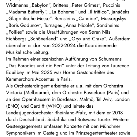
Widmanns „Babylon“, Brittens „Peter Grimes“, Puccinis
„Madama Butterfly“, „La Boheme“ und „Il trittico“, Janáčeks
„Glagolitische Messe“, Bernsteins „Candide“, Mussorgskys
„Boris Godunov“, Turnages „Anna Nicole“, Sondheims
„Follies“ sowie die Uraufführungen von Søren Nils
Eichbergs „Schönerland“ und „Oryx and Crake“. Außerdem
übernahm er dort von 2022-2024 die Koordinierende
Musikalische Leitung.
Im Rahmen einer szenischen Aufführung von Schumanns
„Das Paradies und die Peri“ unter der Leitung von Laurence
Equilbey im Mai 2025 war Horne Gastchorleiter des
Kammerchors Accentus in Paris.
Als Orchesterdirigent arbeitete er u.a. mit dem Orchestra
Victoria (Melbourne), dem Orchestre Pasdeloup (Paris) und
an den Opernhäusern in Bordeaux, Malmö, Tel Aviv, London
(ENO) und Cardiff (WNO) und leitete das
Landesjugendorchester Rheinland-Pfalz, mit dem er 2018
durch Deutschland, Südafrika und Botswana tourte. Weitere
Gastengagements umfassen Konzerte mit den Münchner
Symphonikern im Gasteig und im Prinzregententheater sowie