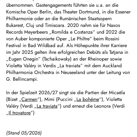
übernommen. Gastengagements führten sie u.a. an die
Komische Oper Berlin, das Theater Dortmund, in die Essener
Philharmonie oder an die Rumänischen Staatsopern
Bukarest, Cluj und Timisoara. 2020 nahm sie für Naxos
Records Meyerbeers „Romilda e Costanza“ und 2022 die
von Auber komponierte Oper „Le Philtre” beim Rossini
Festival in Bad Wildbad auf. Als Höhepunkte ihrer Karriere
im Jahr 2025 gelten ihre erfolgreichen Debüts als Tatjana in
„Eugen Onegin” (Tschaikowsky) an der Rheinoper sowie
Violetta Valéry in Verdis „La traviata” mit dem Auckland
Philharmonia Orchestra in Neuseeland unter der Leitung von
G. Bellincampi.
In der Spielzeit 2026/27 singt sie die Partien der Micaëla
(Bizet „
Carmen
“), Mimi (Puccini „
La bohéme
“), Violetta
Valéry (Verdi „
La traviata
“) und erneut die Leonora (Verdi
„
Il trovatore
”)
(Stand 05/2026)