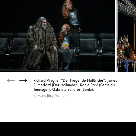
Richard Wagner "Der fliegende Holländer": James
Rutherford (Der Holländer), Ronja Pohl (Senta als
Teenager), Gabriela Scherer (Senta).
© Hans Jörg Michel