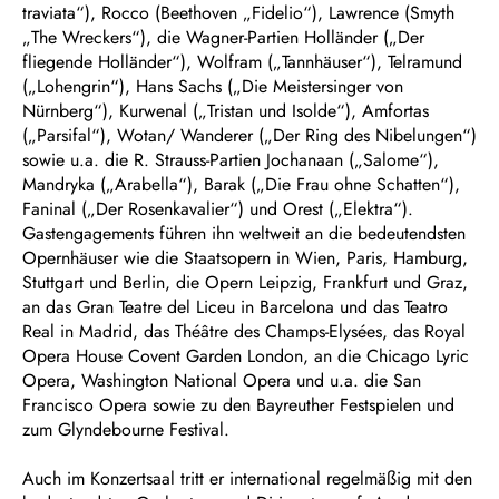
traviata“), Rocco (Beethoven „Fidelio“), Lawrence (Smyth
„The Wreckers“), die Wagner-Partien Holländer („Der
fliegende Holländer“), Wolfram („Tannhäuser“), Telramund
(„Lohengrin“), Hans Sachs („Die Meistersinger von
Nürnberg“), Kurwenal („Tristan und Isolde“), Amfortas
(„Parsifal“), Wotan/ Wanderer („Der Ring des Nibelungen“)
sowie u.a. die R. Strauss-Partien Jochanaan („Salome“),
Mandryka („Arabella“), Barak („Die Frau ohne Schatten“),
Faninal („Der Rosenkavalier“) und Orest („Elektra“).
Gastengagements führen ihn weltweit an die bedeutendsten
Opernhäuser wie die Staatsopern in Wien, Paris, Hamburg,
Stuttgart und Berlin, die Opern Leipzig, Frankfurt und Graz,
an das Gran Teatre del Liceu in Barcelona und das Teatro
Real in Madrid, das Théâtre des Champs-Elysées, das Royal
Opera House Covent Garden London, an die Chicago Lyric
Opera, Washington National Opera und u.a. die San
Francisco Opera sowie zu den Bayreuther Festspielen und
zum Glyndebourne Festival.
Auch im Konzertsaal tritt er international regelmäßig mit den