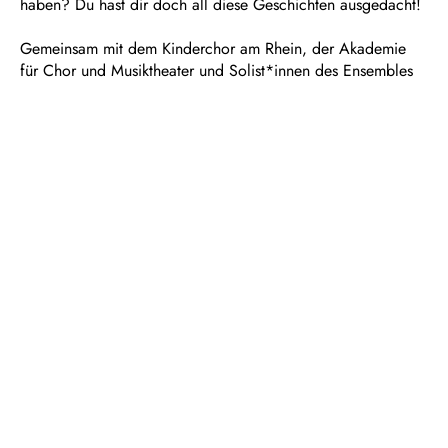
haben? Du hast dir doch all diese Geschichten ausgedacht!
Gemeinsam mit dem Kinderchor am Rhein, der Akademie
für Chor und Musiktheater und Solist*innen des Ensembles
stellen Marius Schötz und Marthe Meinhold die Geschichte
von Pinocchio gehörig auf den Kopf und bringen Schwung
in die fabelhaft hochstapelnden Abenteuer der sprechenden
Holzpuppe, die eigentlich (k)ein guter Junge werden will.
Und ob Schnitzer automatisch Fehler sind – oder nicht doch
lauter Pinocchios, die mit Charme und Anarchie durchs
Leben stiefeln, das ist eigentlich keine Frage.
Dauer: ca. 1
½
Stunden, keine Pause
In deutscher Sprache mit Übertiteln
Empfohlen ab 6 Jahren
Libretto von Marthe Meinhold und Marius Schötz