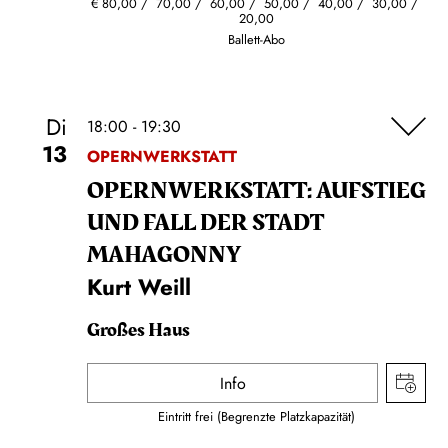
€
80,00
70,00
60,00
50,00
40,00
30,00
20,00
Ballett-Abo
Di
18:00 - 19:30
13
OPERNWERKSTATT
OPERN­WERKSTATT: AUFSTIEG
UND FALL DER STADT
MAHAGONNY
Kurt Weill
Großes Haus
Info
Eintritt frei (Begrenzte Platzkapazität)