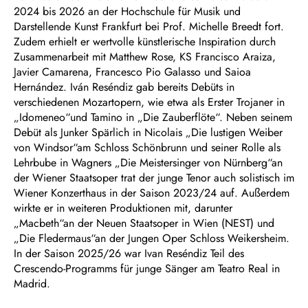
2024 bis 2026 an der Hochschule für Musik und
Darstellende Kunst Frankfurt bei Prof. Michelle Breedt fort.
Zudem erhielt er wertvolle künstlerische Inspiration durch
Zusammenarbeit mit Matthew Rose, KS Francisco Araiza,
Javier Camarena, Francesco Pio Galasso und Saioa
Hernández. Iván Reséndiz gab bereits Debüts in
verschiedenen Mozartopern, wie etwa als Erster Trojaner in
„Idomeneo“und Tamino in „Die Zauberflöte“. Neben seinem
Debüt als Junker Spärlich in Nicolais „Die lustigen Weiber
von Windsor“am Schloss Schönbrunn und seiner Rolle als
Lehrbube in Wagners „Die Meistersinger von Nürnberg“an
der Wiener Staatsoper trat der junge Tenor auch solistisch im
Wiener Konzerthaus in der Saison 2023/24 auf. Außerdem
wirkte er in weiteren Produktionen mit, darunter
„Macbeth“an der Neuen Staatsoper in Wien (NEST) und
„Die Fledermaus“an der Jungen Oper Schloss Weikersheim.
In der Saison 2025/26 war Ivan Reséndiz Teil des
Crescendo-Programms für junge Sänger am Teatro Real in
Madrid.