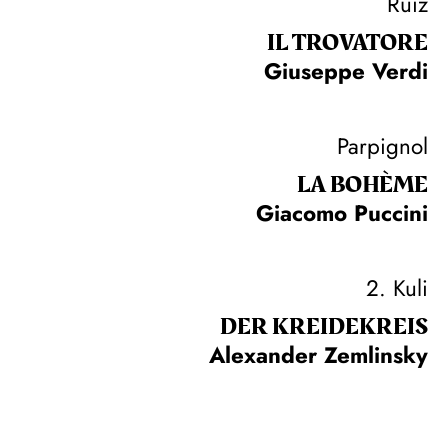
Ruiz
IL TROVA­TORE
Giuseppe Verdi
Parpignol
LA BOHÈME
Giacomo Puccini
2. Kuli
DER KREIDE­KREIS
Alexander Zemlinsky