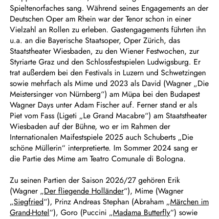
Spieltenorfaches sang. Während seines Engagements an der
Deutschen Oper am Rhein war der Tenor schon in einer
Vielzahl an Rollen zu erleben. Gastengagements führten ihn
u.a. an die Bayerische Staatsoper, Oper Zürich, das
Staatstheater Wiesbaden, zu den Wiener Festwochen, zur
Styriarte Graz und den Schlossfestspielen Ludwigsburg. Er
trat außerdem bei den Festivals in Luzern und Schwetzingen
sowie mehrfach als Mime und 2023 als David (Wagner „Die
Meistersinger von Nürnberg“) am Müpa bei den Budapest
Wagner Days unter Adam Fischer auf. Ferner stand er als
Piet vom Fass (Ligeti „Le Grand Macabre“) am Staatstheater
Wiesbaden auf der Bühne, wo er im Rahmen der
Internationalen Maifestspiele 2025 auch Schuberts „Die
schöne Müllerin“ interpretierte. Im Sommer 2024 sang er
die Partie des Mime am Teatro Comunale di Bologna.
Zu seinen Partien der Saison 2026/27 gehören Erik
(Wagner „
Der fliegende Holländer
“), Mime (Wagner
„
Siegfried
“), Prinz Andreas Stephan (Abraham „
Märchen im
Grand-Hotel
“), Goro (Puccini „
Madama Butterfly
“) sowie